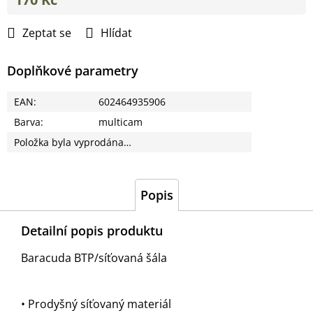
Měrná
cena:
Zeptat se
Hlídat
Doplňkové parametry
EAN
:
602464935906
Barva
:
multicam
Položka byla vyprodána…
Popis
Detailní popis produktu
Baracuda BTP/síťovaná šála
• Prodyšný síťovaný materiál