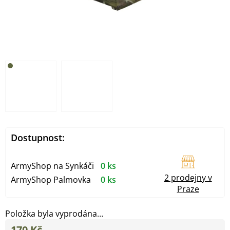
Dostupnost:
ArmyShop na Synkáči
0 ks
2 prodejny v
ArmyShop Palmovka
0 ks
Praze
Položka byla vyprodána…
170 Kč