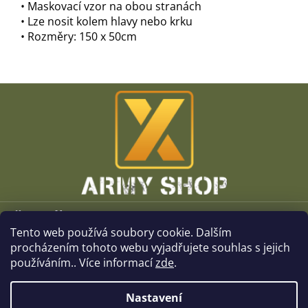
• Maskovací vzor na obou stranách
• Lze nosit kolem hlavy nebo krku
• Rozměry: 150 x 50cm
Z
á
p
a
t
í
Vše o nákupu
Tento web používá soubory cookie. Dalším
O společnosti
procházením tohoto webu vyjadřujete souhlas s jejich
používáním.. Více informací
zde
.
Kamenné prodejny
Nastavení