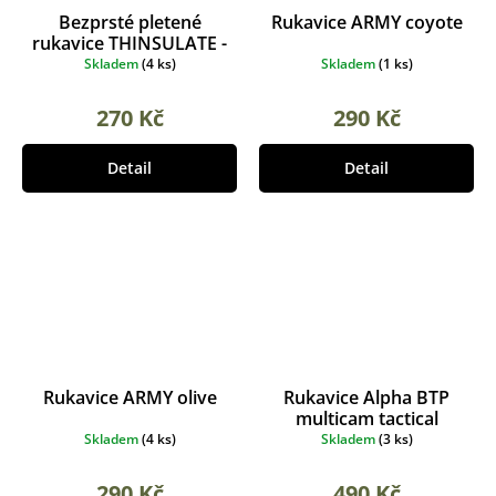
Bezprsté pletené
Rukavice ARMY coyote
rukavice THINSULATE -
černé
Skladem
(
4 ks
)
Skladem
(
1 ks
)
270 Kč
290 Kč
Detail
Detail
Rukavice ARMY olive
Rukavice Alpha BTP
multicam tactical
bezprsté
Skladem
(
4 ks
)
Skladem
(
3 ks
)
290 Kč
490 Kč