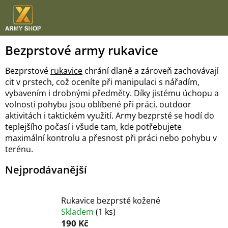
Přejít
na
obsah
Bezprstové army rukavice
Bezprstové
rukavice
chrání dlaně a zároveň zachovávají
cit v prstech, což oceníte při manipulaci s nářadím,
vybavením i drobnými předměty. Díky jistému úchopu a
volnosti pohybu jsou oblíbené při práci, outdoor
aktivitách i taktickém využití. Army bezprsté se hodí do
teplejšího počasí i všude tam, kde potřebujete
maximální kontrolu a přesnost při práci nebo pohybu v
terénu.
Nejprodávanější
Rukavice bezprsté kožené
Skladem
(
1 ks
)
190 Kč