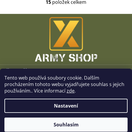
15
položek celkem
O
v
l
Z
á
á
d
p
a
a
c
t
í
í
p
r
v
k
Vše o nákupu
y
v
Tento web používá soubory cookie. Dalším
O společnosti
ý
procházením tohoto webu vyjadřujete souhlas s jejich
p
používáním.. Více informací
zde
.
i
Kamenné prodejny
s
u
Nastavení
Kontakt
Souhlasím
Copyright 2026
x-ArmyShop.cz
. Všechna práva vyhrazena.