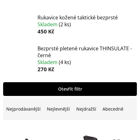
Rukavice kožené taktické bezprsté
Skladem
(
2 ks
)
450 Kč
Bezprsté pletené rukavice THINSULATE -
černé
Skladem
(
4 ks
)
270 Kč
V
Otevřít filtr
ý
p
Ř
i
a
Nejprodávanější
Nejlevnější
Nejdražší
Abecedně
s
z
p
e
r
n
o
í