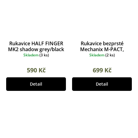
Rukavice HALF FINGER
Rukavice bezprsté
MK2 shadow grey/black
Mechanix M-PACT,
coyote
Skladem
(
3 ks
)
Skladem
(
2 ks
)
590 Kč
699 Kč
Detail
Detail