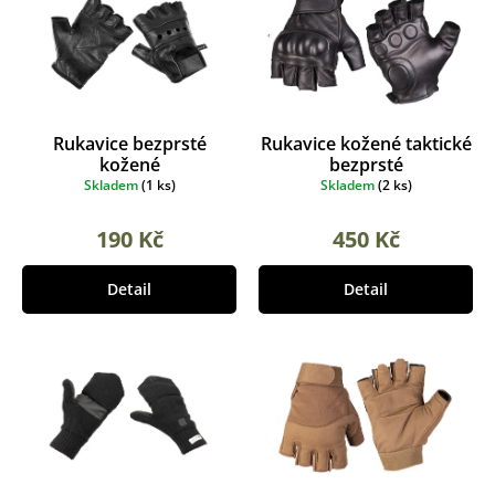
d
p
u
r
k
o
t
d
ů
u
k
Rukavice bezprsté
Rukavice kožené taktické
t
kožené
bezprsté
ů
Skladem
(
1 ks
)
Skladem
(
2 ks
)
190 Kč
450 Kč
Detail
Detail