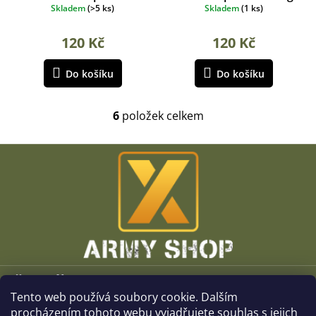
woodland
Skladem
(
>5 ks
)
Skladem
(
1 ks
)
120 Kč
120 Kč
Do košíku
Do košíku
6
položek celkem
O
v
l
Z
á
á
d
p
a
a
c
t
í
í
p
r
v
k
Vše o nákupu
y
v
Tento web používá soubory cookie. Dalším
O společnosti
ý
procházením tohoto webu vyjadřujete souhlas s jejich