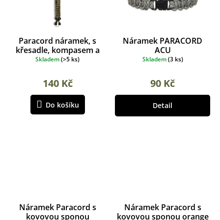
Paracord náramek, s
Náramek PARACORD
křesadle, kompasem a
ACU
píšťalkou mask
Skladem
(
>5 ks
)
Skladem
(
3 ks
)
140 Kč
90 Kč
Do košíku
Detail
Náramek Paracord s
Náramek Paracord s
kovovou sponou
kovovou sponou orange