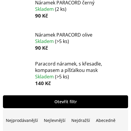
Náramek PARACORD černý
Skladem
(
2 ks
)
90 Kč
Náramek PARACORD olive
Skladem
(
>5 ks
)
90 Kč
Paracord náramek, s křesadle,
kompasem a píšťalkou mask
Skladem
(
>5 ks
)
140 Kč
V
Otevřít filtr
ý
p
Ř
i
a
Nejprodávanější
Nejlevnější
Nejdražší
Abecedně
s
z
p