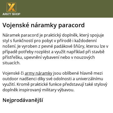
Přejít
na
obsah
Vojenské náramky paracord
Náramek paracord je praktický doplněk, který spojuje
styl s funkčností pro pobyt v přírodě i každodenní
nošení. Je vyroben z pevné padákové šňůry, kterou lze v
případě potřeby rozplést a využít například při stavbě
přístřešku, upevnění vybavení nebo v nouzových
situacích.
Vojenské či
army náramky
jsou oblíbené hlavně mezi
outdoor nadšenci díky své odolnosti a univerzálnímu
využití. Kromě praktické funkce představují také stylový
doplněk inspirovaný military výbavou.
Nejprodávanější