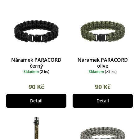
e
r
n
o
í
d
p
u
r
k
o
t
d
ů
u
k
Náramek PARACORD
Náramek PARACORD
t
černý
olive
ů
Skladem
(
2 ks
)
Skladem
(
>5 ks
)
90 Kč
90 Kč
Detail
Detail