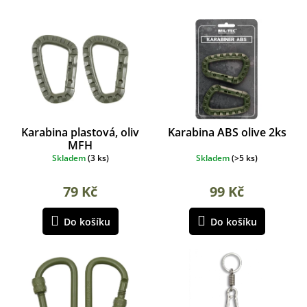
e
r
n
o
í
d
p
u
r
k
o
t
d
ů
u
k
Karabina plastová, oliv
Karabina ABS olive 2ks
t
MFH
ů
Skladem
(
3 ks
)
Skladem
(
>5 ks
)
79 Kč
99 Kč
Do košíku
Do košíku