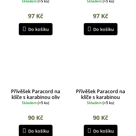
Black
Coyote
Skladem
(
>5 ks
)
Skladem
(
>5 ks
)
97 Kč
97 Kč
Do košíku
Do košíku
Přívěšek Paracord na
Přívěšek Paracord na
klíče s karabinou oliv
klíče s karabinou
woodland
Skladem
(
>5 ks
)
Skladem
(
>5 ks
)
90 Kč
90 Kč
Do košíku
Do košíku