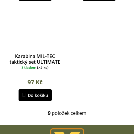
Karabina MIL-TEC
taktický set ULTIMATE
Olive
Skladem
(
>5 ks
)
97 Kč
Do košíku
9
položek celkem
O
v
l
Z
á