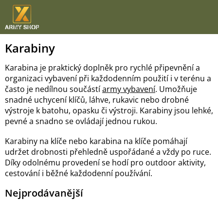
Přejít
na
obsah
Karabiny
Karabina je praktický doplněk pro rychlé připevnění a
organizaci vybavení při každodenním použití i v terénu a
často je nedílnou součástí
army vybavení
. Umožňuje
snadné uchycení klíčů, láhve, rukavic nebo drobné
výstroje k batohu, opasku či výstroji. Karabiny jsou lehké,
pevné a snadno se ovládají jednou rukou.
Karabiny na klíče nebo karabina na klíče pomáhají
udržet drobnosti přehledně uspořádané a vždy po ruce.
Díky odolnému provedení se hodí pro outdoor aktivity,
cestování i běžné každodenní používání.
Nejprodávanější