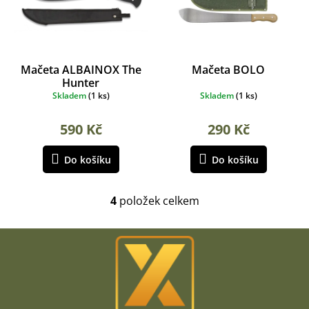
Mačeta ALBAINOX The
Mačeta BOLO
Hunter
Skladem
(
1 ks
)
Skladem
(
1 ks
)
590 Kč
290 Kč
Do košíku
Do košíku
4
položek celkem
O
v
l
Z
á
á
d
p
a
a
c
t
í