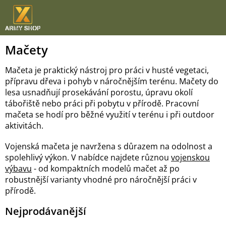
Přejít
na
obsah
Mačety
Mačeta je praktický nástroj pro práci v husté vegetaci,
přípravu dřeva i pohyb v náročnějším terénu. Mačety do
lesa usnadňují prosekávání porostu, úpravu okolí
tábořiště nebo práci při pobytu v přírodě. Pracovní
mačeta se hodí pro běžné využití v terénu i při outdoor
aktivitách.
Vojenská mačeta je navržena s důrazem na odolnost a
spolehlivý výkon. V nabídce najdete různou
vojenskou
výbavu
- od kompaktních modelů mačet až po
robustnější varianty vhodné pro náročnější práci v
přírodě.
Nejprodávanější