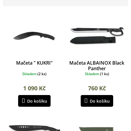
z
p
e
r
n
o
í
d
p
u
r
k
o
t
d
ů
u
k
Mačeta " KUKRI"
Mačeta ALBAINOX Black
t
Panther
ů
Skladem
(
2 ks
)
Skladem
(
1 ks
)
1 090 Kč
760 Kč
Do košíku
Do košíku