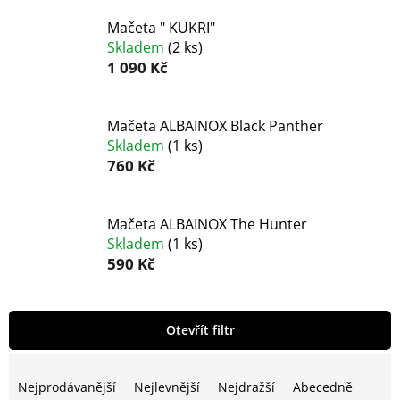
Mačeta " KUKRI"
Skladem
(
2 ks
)
1 090 Kč
Mačeta ALBAINOX Black Panther
Skladem
(
1 ks
)
760 Kč
Mačeta ALBAINOX The Hunter
Skladem
(
1 ks
)
590 Kč
V
Otevřít filtr
ý
p
Ř
i
a
Nejprodávanější
Nejlevnější
Nejdražší
Abecedně
s