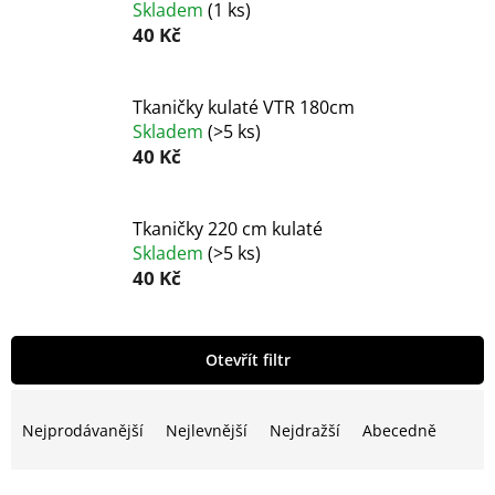
Skladem
(
1 ks
)
40 Kč
Tkaničky kulaté VTR 180cm
Skladem
(
>5 ks
)
40 Kč
Tkaničky 220 cm kulaté
Skladem
(
>5 ks
)
40 Kč
V
Otevřít filtr
ý
p
Ř
i
a
Nejprodávanější
Nejlevnější
Nejdražší
Abecedně
s
z
p
e
r