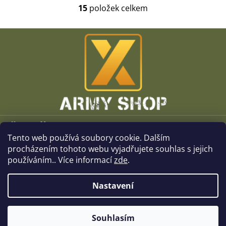
15
položek celkem
O
v
l
Z
á
á
d
p
a
a
c
t
í
í
p
r
v
k
Vše o nákupu
y
v
Tento web používá soubory cookie. Dalším
O společnosti
ý
procházením tohoto webu vyjadřujete souhlas s jejich
p
používáním.. Více informací
zde
.
i
Kamenné prodejny
s
u
Nastavení
Kontakt
Souhlasím
Copyright 2026
x-ArmyShop.cz
. Všechna práva vyhrazena.