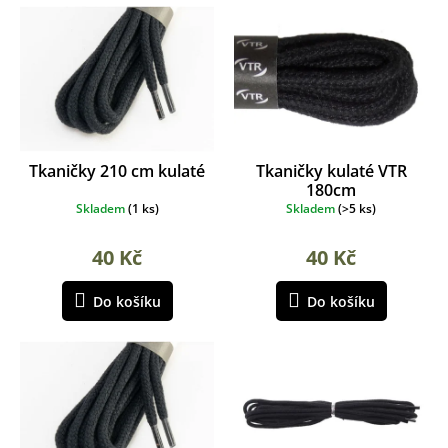
n
o
í
d
p
u
r
k
o
t
d
ů
u
k
Tkaničky 210 cm kulaté
Tkaničky kulaté VTR
t
180cm
ů
Skladem
(
1 ks
)
Skladem
(
>5 ks
)
40 Kč
40 Kč
Do košíku
Do košíku