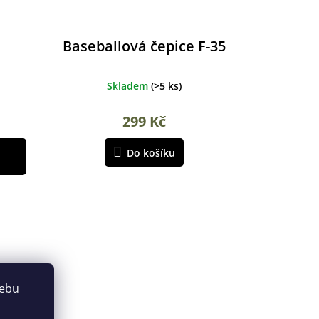
Baseballová čepice F-35
Skladem
(
>5 ks
)
299 Kč
Do košíku
webu