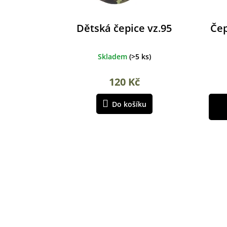
t
ů
Dětská čepice vz.95
Čep
Skladem
(
>5 ks
)
120 Kč
Do košíku