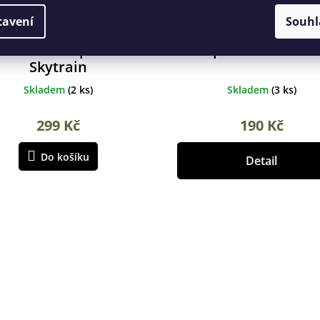
tavení
Souhl
eballová čepice C-47
Čepice Mil-TACS 
Skytrain
Skladem
(
2 ks
)
Skladem
(
3 ks
)
299 Kč
190 Kč
Do košíku
Detail