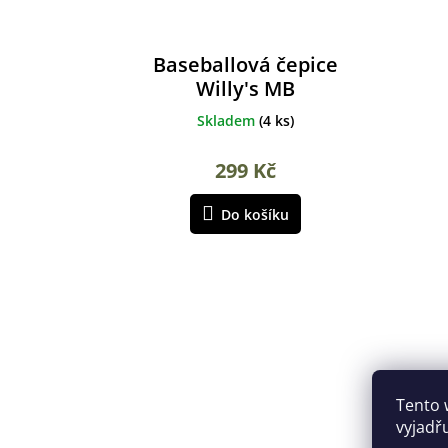
Baseballová čepice
Willy's MB
Skladem
(
4 ks
)
299 Kč
Do košíku
Tento 
vyjadř