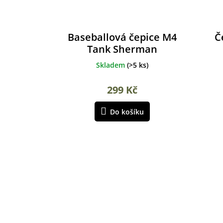
Baseballová čepice M4
Č
Tank Sherman
Skladem
(
>5 ks
)
299 Kč
Do košíku