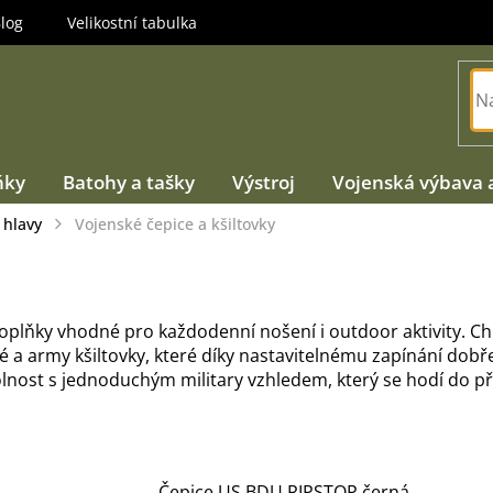
log
Velikostní tabulka
ňky
Batohy a tašky
Výstroj
Vojenská výbava 
 hlavy
Vojenské čepice a kšiltovky
doplňky vhodné pro každodenní nošení i outdoor aktivity. Ch
é a army kšiltovky, které díky nastavitelnému zapínání dobř
dolnost s jednoduchým military vzhledem, který se hodí do př
Čepice US BDU RIPSTOP černá