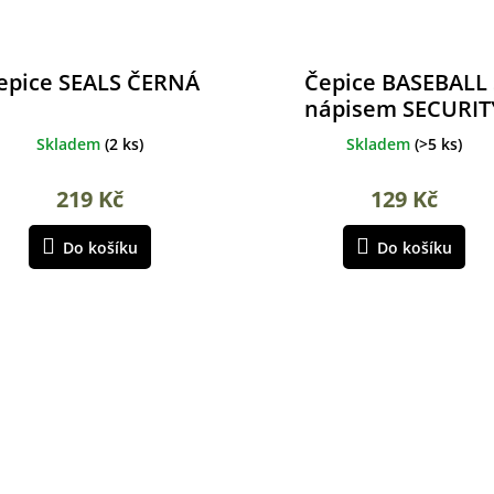
epice SEALS ČERNÁ
Čepice BASEBALL 
nápisem SECURIT
Skladem
(
2 ks
)
Skladem
(
>5 ks
)
219 Kč
129 Kč
Do košíku
Do košíku