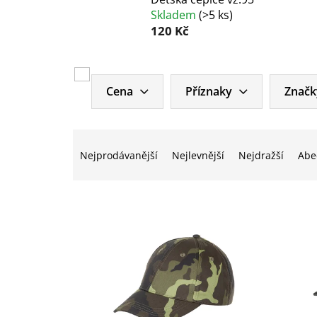
Skladem
(
>5 ks
)
120 Kč
V
ý
Cena
Příznaky
Značk
p
i
Ř
s
a
p
Nejprodávanější
Nejlevnější
Nejdražší
Abe
z
r
e
o
n
d
í
u
p
k
r
t
o
ů
d
u
k