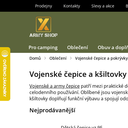
Přejít
Prodejny
Kontakty
Slevy a akce
B
na
obsah
Pro camping
Oblečení
Obuv a dopl
Domů
Oblečení
Vojenské čepice a pokrývky
Vojenské čepice a kšiltovky
Vojenské a army čepice
patří mezi praktické 
celodenního používání. Oblíbené jsou vojensk
kšiltovky doplňují funkční výbavu a spojují o
Nejprodávanější
Dětská čepice vz.95