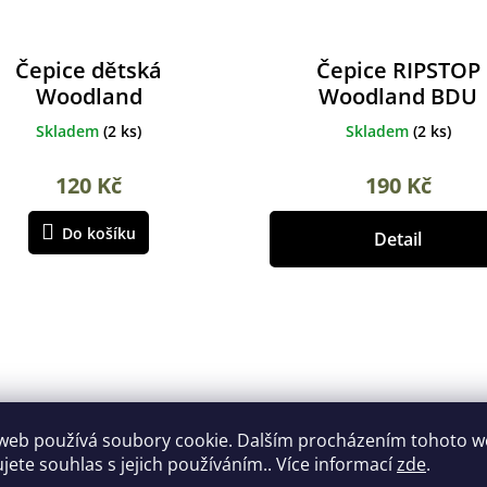
Čepice dětská
Čepice RIPSTOP
Woodland
Woodland BDU
Skladem
(
2 ks
)
Skladem
(
2 ks
)
120 Kč
190 Kč
Do košíku
Detail
web používá soubory cookie. Dalším procházením tohoto 
ujete souhlas s jejich používáním.. Více informací
zde
.