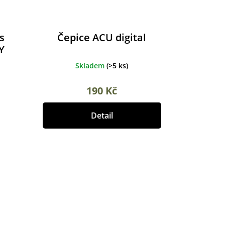
s
Čepice ACU digital
Y
Skladem
(
>5 ks
)
190 Kč
Detail