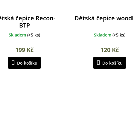
tská čepice Recon-
Dětská čepice wood
BTP
Skladem
(
>5 ks
)
Skladem
(
>5 ks
)
199 Kč
120 Kč
Do košíku
Do košíku