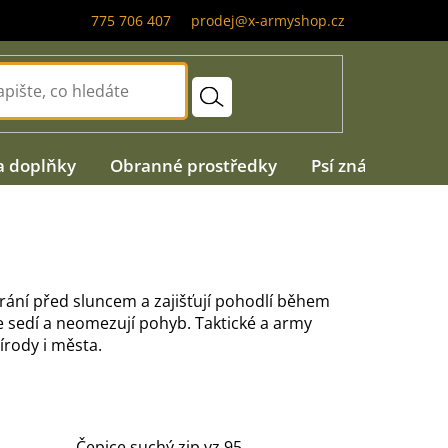
775 706 407
prodej@x-armyshop.cz
a doplňky
Obranné prostředky
Psí známky
A
rání před sluncem a zajišťují pohodlí během
e sedí a neomezují pohyb. Taktické a army
írody i města.
Čepice suchý zip vz.95