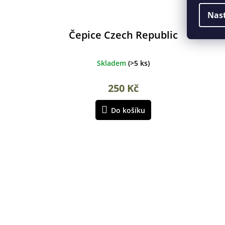
Nas
Čepice Czech Republic
Bas
Skladem
(
>5 ks
)
250 Kč
Do košíku