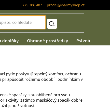
775 706 407
prodej@x-armyshop.cz
a doplňky
Obranné prostředky
Psí známky
A
ací pytle poskytují tepelný komfort, ochranu
e lze přizpůsobit ročnímu období i podmínkám v
ojenské spacáky jsou oblíbené pro svou
or aktivity, zatímco maskáčový spacák dobře
užit jeho životnost.