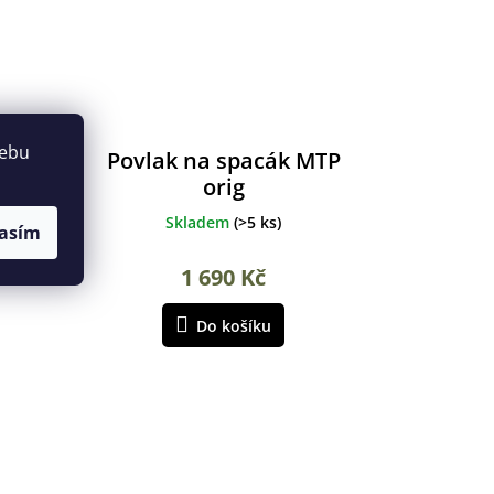
webu
a
Povlak na spacák MTP
orig
Skladem
(
>5 ks
)
asím
1 690 Kč
Do košíku