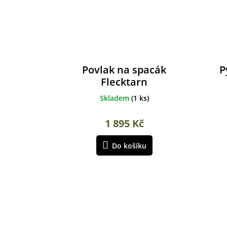
Povlak na spacák
P
Flecktarn
Skladem
(
1 ks
)
1 895 Kč
Do košíku