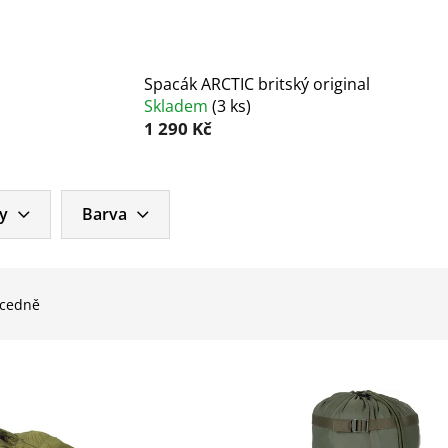
Spacák ARCTIC britský original
Skladem
(
3 ks
)
1 290 Kč
y
Barva
cedně