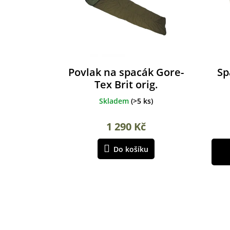
o
ů
d
u
k
t
ů
Povlak na spacák Gore-
Sp
Tex Brit orig.
Skladem
(
>5 ks
)
1 290 Kč
Do košíku