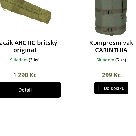
acák ARCTIC britský
Kompresní vak
original
CARINTHIA
Skladem
(
3 ks
)
Skladem
(
5 ks
)
1 290 Kč
299 Kč
Do košíku
Detail