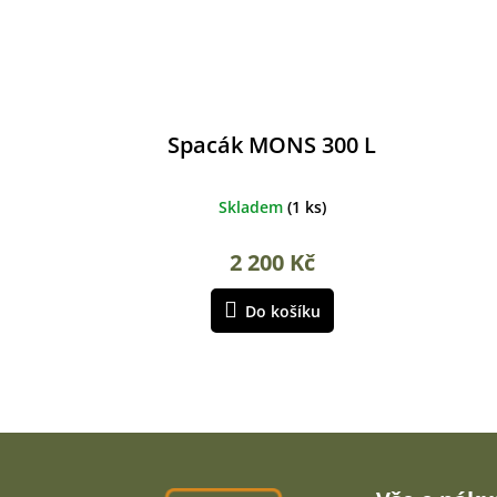
Spacák MONS 300 L
Skladem
(
1 ks
)
2 200 Kč
Do košíku
Z
á
p