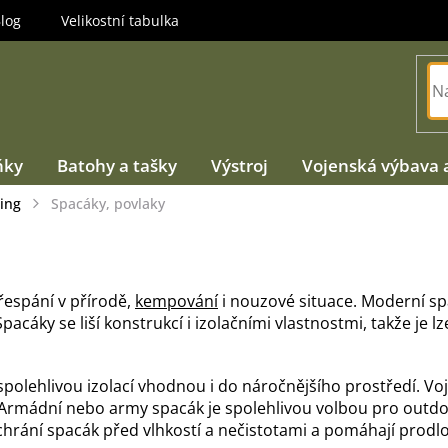
log
Velikostní tabulka
ňky
Batohy a tašky
Výstroj
Vojenská výbava 
ing
Spacáky, povlaky
řespání v přírodě,
kempování
i nouzové situace. Moderní sp
pacáky se liší konstrukcí i izolačními vlastnostmi, takže j
spolehlivou izolací vhodnou i do náročnějšího prostředí. V
 Armádní nebo army spacák je spolehlivou volbou pro outdo
hrání spacák před vlhkostí a nečistotami a pomáhají prodlo