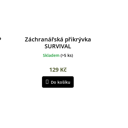
P
Záchranářská přikrývka
SURVIVAL
Skladem
(
>5 ks
)
129 Kč
Do košíku