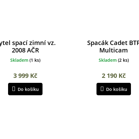
ytel spací zimní vz.
Spacák Cadet BT
2008 AČR
Multicam
Skladem
(
1 ks
)
Skladem
(
2 ks
)
3 999 Kč
2 190 Kč
Do košíku
Do košíku