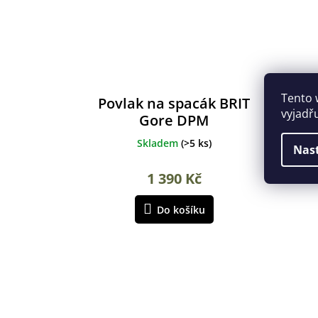
Tento 
Povlak na spacák BRIT
Sp
vyjadř
Gore DPM
Skladem
(
>5 ks
)
Nas
1 390 Kč
Do košíku