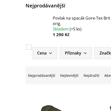
Nejprodávanější
Povlak na spacák Gore-Tex Brit
orig.
Skladem
(
>5 ks
)
1 290 Kč
V
ý
Cena
Příznaky
Značk
p
i
Ř
s
a
p
Nejprodávanější
Nejlevnější
Nejdražší
Abe
z
r
e
o
n
d
í
u
p
k
r
t