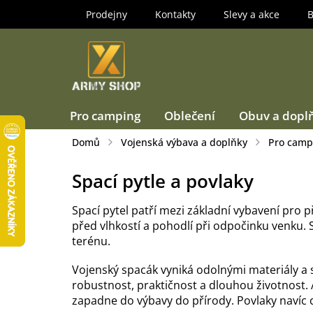
Přejít
Prodejny
Kontakty
Slevy a akce
B
na
obsah
Pro camping
Oblečení
Obuv a dopl
Domů
Vojenská výbava a doplňky
Pro camp
Spací pytle a povlaky
Spací pytel patří mezi základní vybavení pro p
před vlhkostí a pohodlí při odpočinku venku. S
terénu.
Vojenský spacák vyniká odolnými materiály a 
robustnost, praktičnost a dlouhou životnost.
zapadne do výbavy do přírody. Povlaky navíc c