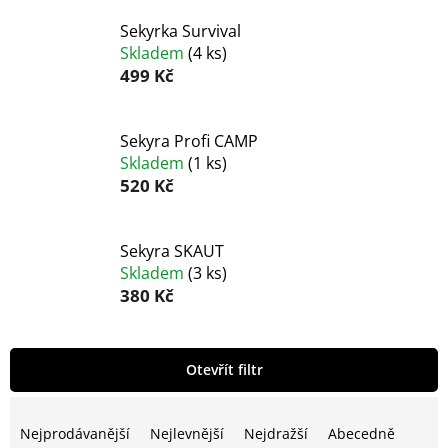
Sekyrka Survival
Skladem
(
4 ks
)
499 Kč
Sekyra Profi CAMP
Skladem
(
1 ks
)
520 Kč
Sekyra SKAUT
Skladem
(
3 ks
)
380 Kč
V
Otevřít filtr
ý
p
Ř
i
a
Nejprodávanější
Nejlevnější
Nejdražší
Abecedně
s