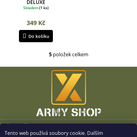
DELUXE
Skladem
(
1 ks
)
349 Kč
Do košíku
5
položek celkem
O
v
l
Z
á
á
d
p
a
a
c
t
í
í
p
r
v
k
Vše o nákupu
y
v
Tento web používá soubory cookie. Dalším