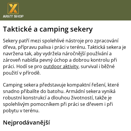
Přejít
na
obsah
Taktické a camping sekery
Sekery patří mezi spolehlivé nástroje pro zpracování
dřeva, přípravu paliva i práci v terénu. Taktická sekera je
navržena tak, aby vydržela náročnější používání a
zároveň nabídla pevný úchop a dobrou kontrolu při
práci. Hodí se pro
outdoor aktivity
, survival i běžné
použití v přírodě.
Camping sekera představuje kompaktní řešení, které
snadno přibalíte do batohu. Armádní sekera vyniká
robustní konstrukcí a dlouhou životností, takže je
spolehlivým pomocníkem při práci se dřevem i při
pobytu v terénu.
Nejprodávanější