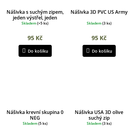
Nášivka s suchým zipem,
Nášivka 3D PVC US Army
jeden výstřel, jeden
zásah
Skladem
(
>5 ks
)
Skladem
(
3 ks
)
95 Kč
95 Kč
Do košíku
Do košíku
Nášivka krevní skupina 0
Nášivka USA 3D olive
NEG
suchý zip
Skladem
(
5 ks
)
Skladem
(
3 ks
)