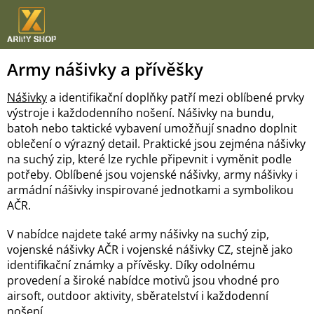
Přejít
na
obsah
Army nášivky a přívěšky
Nášivky
a identifikační doplňky patří mezi oblíbené prvky
výstroje i každodenního nošení. Nášivky na bundu,
batoh nebo taktické vybavení umožňují snadno doplnit
oblečení o výrazný detail. Praktické jsou zejména nášivky
na suchý zip, které lze rychle připevnit i vyměnit podle
potřeby. Oblíbené jsou vojenské nášivky, army nášivky i
armádní nášivky inspirované jednotkami a symbolikou
AČR.
V nabídce najdete také army nášivky na suchý zip,
vojenské nášivky AČR i vojenské nášivky CZ, stejně jako
identifikační známky a přívěsky. Díky odolnému
provedení a široké nabídce motivů jsou vhodné pro
airsoft, outdoor aktivity, sběratelství i každodenní
nošení.