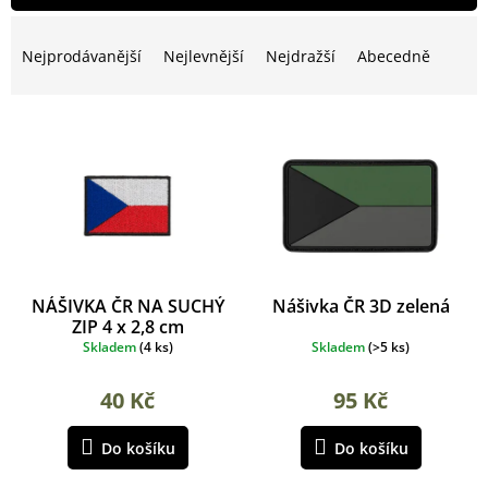
p
Ř
i
a
Nejprodávanější
Nejlevnější
Nejdražší
Abecedně
s
z
p
e
r
n
o
í
d
p
u
r
k
o
t
d
ů
u
k
NÁŠIVKA ČR NA SUCHÝ
Nášivka ČR 3D zelená
t
ZIP 4 x 2,8 cm
ů
Skladem
(
4 ks
)
Skladem
(
>5 ks
)
40 Kč
95 Kč
Do košíku
Do košíku