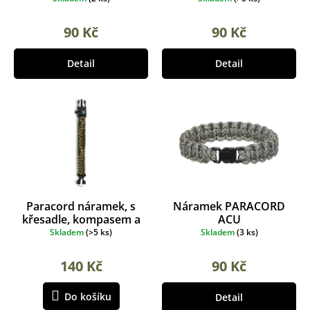
90 Kč
90 Kč
Detail
Detail
Paracord náramek, s
Náramek PARACORD
křesadle, kompasem a
ACU
píšťalkou mask
Skladem
(
>5 ks
)
Skladem
(
3 ks
)
140 Kč
90 Kč
Do košíku
Detail