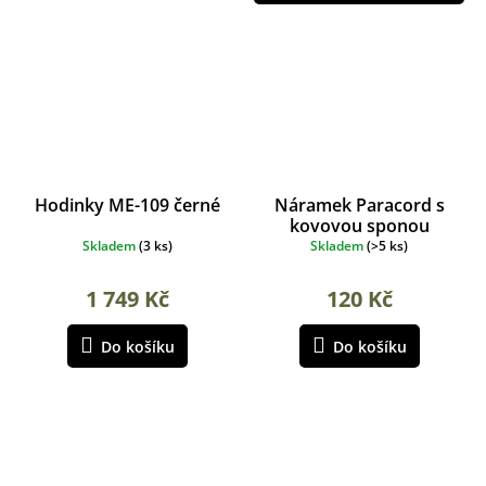
Hodinky ME-109 černé
Náramek Paracord s
kovovou sponou
woodland
Skladem
(
3 ks
)
Skladem
(
>5 ks
)
1 749 Kč
120 Kč
Do košíku
Do košíku