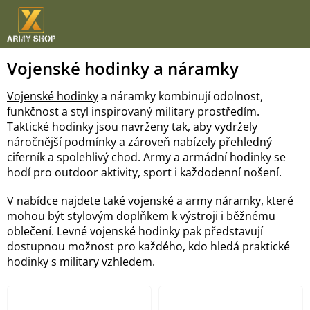
Přejít
na
obsah
Vojenské hodinky a náramky
Vojenské hodinky
a náramky kombinují odolnost,
funkčnost a styl inspirovaný military prostředím.
Taktické hodinky jsou navrženy tak, aby vydržely
náročnější podmínky a zároveň nabízely přehledný
ciferník a spolehlivý chod. Army a armádní hodinky se
hodí pro outdoor aktivity, sport i každodenní nošení.
V nabídce najdete také vojenské a
army náramky
, které
mohou být stylovým doplňkem k výstroji i běžnému
oblečení. Levné vojenské hodinky pak představují
dostupnou možnost pro každého, kdo hledá praktické
hodinky s military vzhledem.