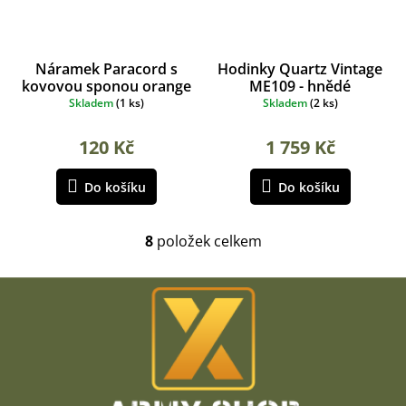
Náramek Paracord s
Hodinky Quartz Vintage
kovovou sponou orange
ME109 - hnědé
Skladem
(
1 ks
)
Skladem
(
2 ks
)
120 Kč
1 759 Kč
Do košíku
Do košíku
8
položek celkem
O
v
l
Z
á
á
d
p
a
a
c
t
í
í
p
r