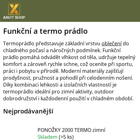
Přejít
na
obsah
Funkční a termo prádlo
Termoprádlo představuje základní vrstvu
oblečení
do
chladného počasí a náročných podmínek. Funkční
prádlo pomáhá odvádět vlhkost od těla, udržuje tepelný
komfort a zároveň rychle schne, což oceníte při sportu,
práci i pobytu v přírodě. Moderní materiály zajišťují
prodyšnost, pružnost a pohodlí při celodenním nošení.
Díky kombinaci lehkosti a izolačních vlastností je
termoprádlo ideální pro zimní aktivity, outdoor
dobrodružství i každodenní použití v chladném období.
Nejprodávanější
PONOŽKY 2000 TERMO zimní
Skladem
(
>5 ks
)