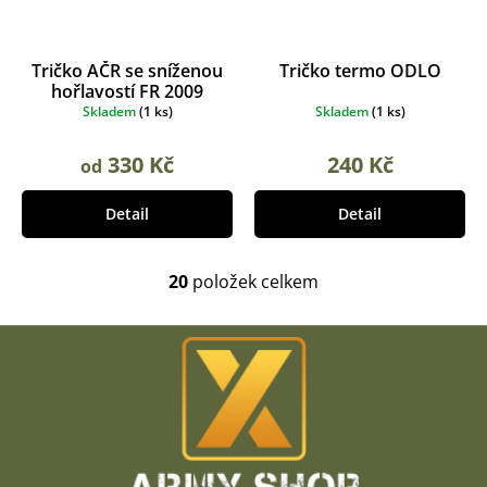
Tričko AČR se sníženou
Tričko termo ODLO
hořlavostí FR 2009
Skladem
(
1 ks
)
Skladem
(
1 ks
)
330 Kč
240 Kč
od
Detail
Detail
20
položek celkem
O
v
l
Z
á
á
d
p
a
a
c
t
í
í
p
r