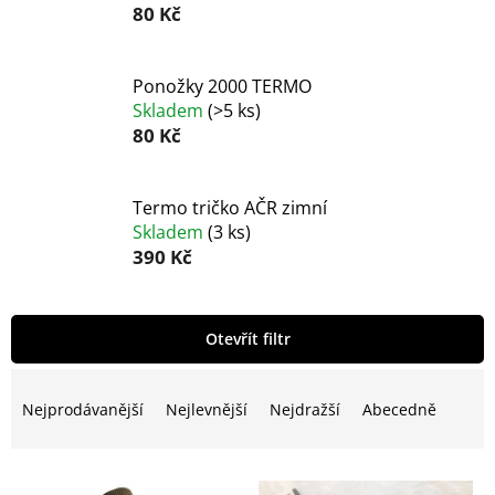
80 Kč
Ponožky 2000 TERMO
Skladem
(
>5 ks
)
80 Kč
Termo tričko AČR zimní
Skladem
(
3 ks
)
390 Kč
V
Otevřít filtr
ý
p
Ř
i
a
Nejprodávanější
Nejlevnější
Nejdražší
Abecedně
s
z
p
e
r
n