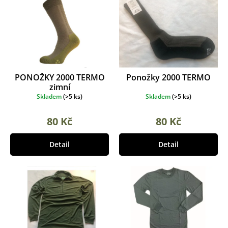
o
í
d
p
u
r
k
o
t
d
ů
u
k
PONOŽKY 2000 TERMO
Ponožky 2000 TERMO
t
zimní
ů
Skladem
(
>5 ks
)
Skladem
(
>5 ks
)
80 Kč
80 Kč
Detail
Detail