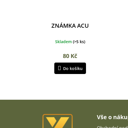
ZNÁMKA ACU
Skladem
(
>5 ks
)
80 Kč
Do košíku
Z
á
p
Vše o nák
a
t
Obchodní pod