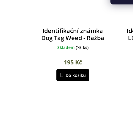
Identifikační známka
Id
Dog Tag Weed - Ražba
L
Skladem
(
>5 ks
)
195 Kč
Do košíku