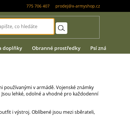
775 706 407
prodej@x-armyshop.cz
a doplňky
Obranné prostředky
Psí známky
A
ami používanými v armádě. Vojenské známky
u. Jsou lehké, odolné a vhodné pro každodenní
fit i výstroj. Oblíbené jsou mezi sběrateli,