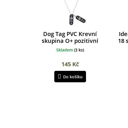
d
u
k
t
ů
Dog Tag PVC Krevní
Ide
skupina O+ pozitivní
18 
Skladem
(
3 ks
)
145 Kč
Do košíku