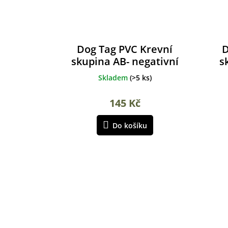
Dog Tag PVC Krevní
D
skupina AB- negativní
s
Skladem
(
>5 ks
)
145 Kč
Do košíku