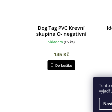
Dog Tag PVC Krevní
Id
skupina O- negativní
Skladem
(
>5 ks
)
145 Kč
Do košíku
Tento 
vyjadř
Nas