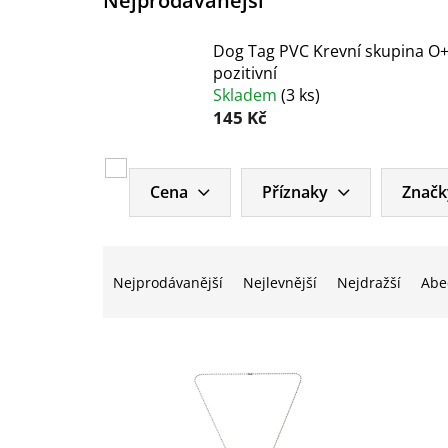
Nejprodávanější
Dog Tag PVC Krevní skupina O
pozitivní
Skladem
(
3 ks
)
145 Kč
V
ý
Cena
Příznaky
Značk
p
i
Ř
s
a
p
Nejprodávanější
Nejlevnější
Nejdražší
Abe
z
r
e
o
n
d
í
u
p
k
r
t
o
ů