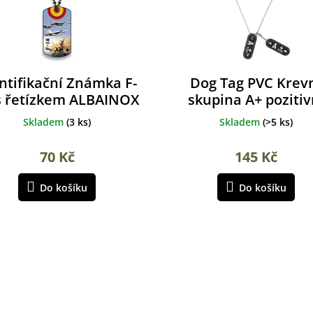
ntifikační Známka F-
Dog Tag PVC Krev
s řetízkem ALBAINOX
skupina A+ pozitiv
Skladem
(
3 ks
)
Skladem
(
>5 ks
)
70 Kč
145 Kč
Do košíku
Do košíku