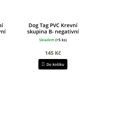
ní
Dog Tag PVC Krevní
vní
skupina B- negativní
Skladem
(
>5 ks
)
145 Kč
Do košíku