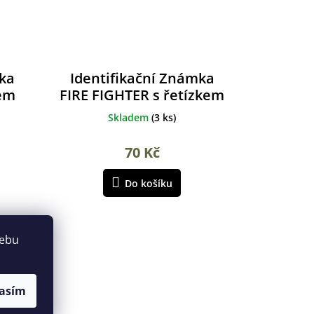
mka
Identifikační Známka
kem
FIRE FIGHTER s řetízkem
ALBAINOX
Skladem
(
3 ks
)
70 Kč
Do košíku
webu
asím