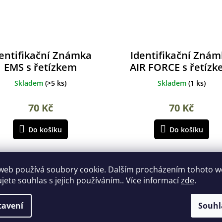
entifikační Známka
Identifikační Zná
EMS s řetízkem
AIR FORCE s řetíz
ALBAINOX
ALBAINOX
Skladem
(
>5 ks
)
Skladem
(
1 ks
)
70 Kč
70 Kč
Do košíku
Do košíku
web používá soubory cookie. Dalším procházením tohoto 
ujete souhlas s jejich používáním.. Více informací
zde
.
tavení
Souhl