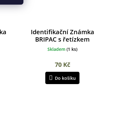
mka
Identifikační Známka
BRIPAC s řetízkem
ALBAINOX
Skladem
(
1 ks
)
70 Kč
Do košíku