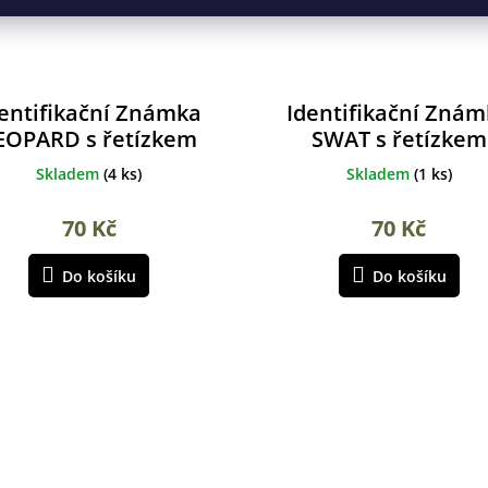
entifikační Známka
Identifikační Zná
EOPARD s řetízkem
SWAT s řetízkem
ALBAINOX
ALBAINOX
Skladem
(
4 ks
)
Skladem
(
1 ks
)
70 Kč
70 Kč
Do košíku
Do košíku