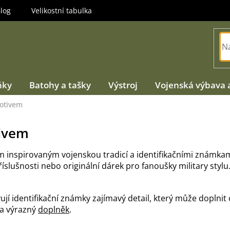
log
Velikostní tabulka
ňky
Batohy a tašky
Výstroj
Vojenská výbava 
motivem
tivem
m inspirovaným vojenskou tradicí a identifikačními známk
slušnosti nebo originální dárek pro fanoušky military styl
identifikační známky zajímavý detail, který může doplnit out
í a výrazný
doplněk
.