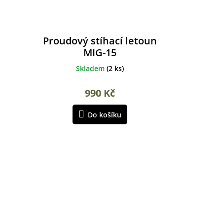
Proudový stíhací letoun
MIG-15
Skladem
(
2 ks
)
990 Kč
Do košíku