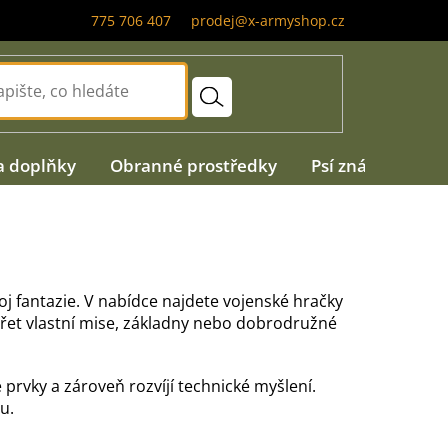
775 706 407
prodej@x-armyshop.cz
a doplňky
Obranné prostředky
Psí známky
A
j fantazie. V nabídce najdete vojenské hračky
řet vlastní mise, základny nebo dobrodružné
prvky a zároveň rozvíjí technické myšlení.
u.