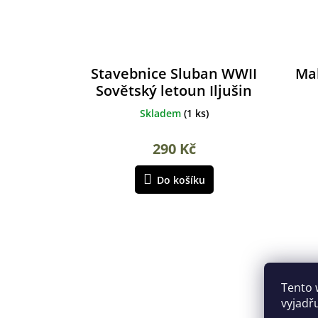
Stavebnice Sluban WWII
Ma
Sovětský letoun Iljušin
II
Skladem
(
1 ks
)
290 Kč
Do košíku
Tento 
vyjadř