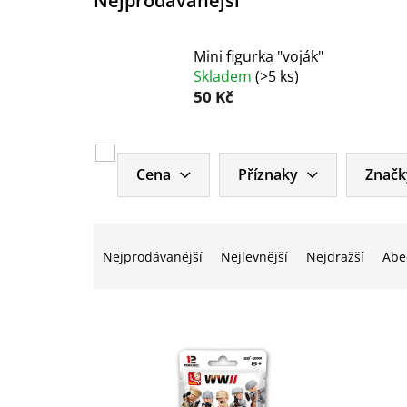
Nejprodávanější
Mini figurka "voják"
Skladem
(
>5 ks
)
50 Kč
V
ý
Cena
Příznaky
Značk
p
i
Ř
s
a
p
Nejprodávanější
Nejlevnější
Nejdražší
Abe
z
r
e
o
n
d
í
u
p
k
r
t
o
ů