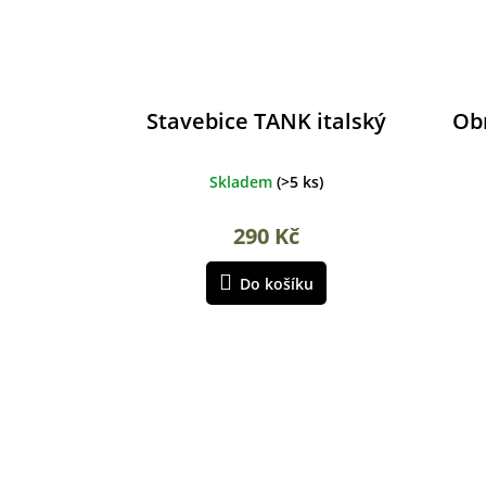
Stavebice TANK italský
Ob
Skladem
(
>5 ks
)
290 Kč
Do košíku