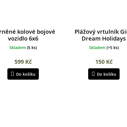
rněné kolové bojové
Plážový vrtulník Gi
vozidlo 6x6
Dream Holidays
Skladem
(
5 ks
)
Skladem
(
>5 ks
)
599 Kč
150 Kč
Do košíku
Do košíku