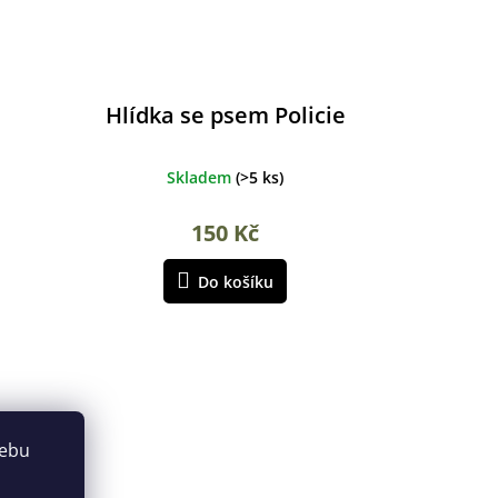
Hlídka se psem Policie
Skladem
(
>5 ks
)
150 Kč
Do košíku
webu