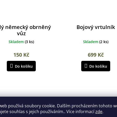
lý německý obrněný
Bojový vrtulník
vůz
Skladem
(
3 ks
)
Skladem
(
2 ks
)
150 Kč
699 Kč
Do košíku
Do košíku
web používá soubory cookie. Dalším procházením tohoto 
ujete souhlas s jejich používáním.. Více informací
zde
.