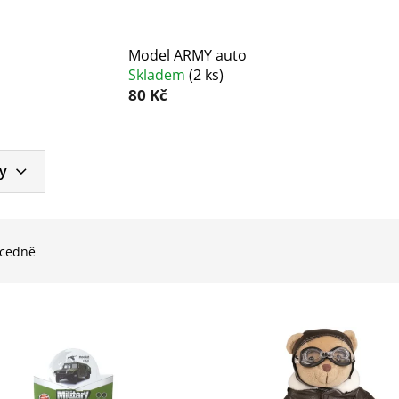
Model ARMY auto
Skladem
(
2 ks
)
80 Kč
y
cedně