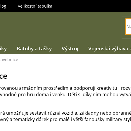
log
Velikostní tabulka
ňky
Batohy a tašky
Výstroj
Vojenská výbava 
tavebnice
ce
rovanou armádním prostředím a podporují kreativitu i rozvo
vhodné pro hru doma i venku. Děti si díky nim mohou vytvá
erá umožňuje sestavit různá vozidla, základny nebo obranné 
ný a tematický dárek pro malé i větší fanoušky military styl