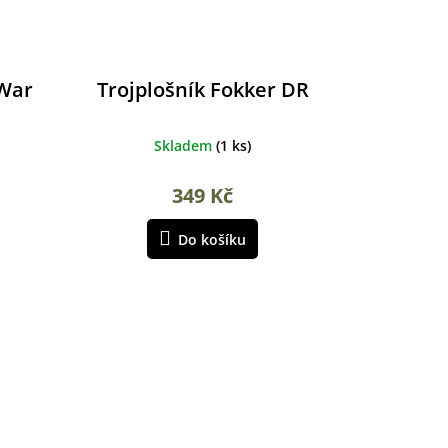
 War
Trojplošník Fokker DR
Skladem
(
1 ks
)
349 Kč
Do košíku