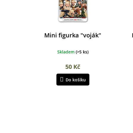
d
u
k
t
ů
Mini figurka "voják"
Skladem
(
>5 ks
)
50 Kč
Do košíku