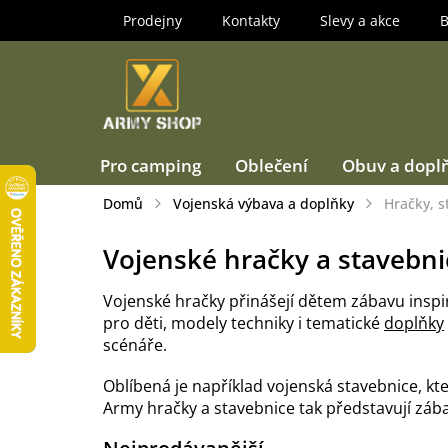
Přejít
Prodejny
Kontakty
Slevy a akce
B
na
obsah
Pro camping
Oblečení
Obuv a dopl
Domů
Vojenská výbava a doplňky
Hračky, s
Vojenské hračky a stavebni
Vojenské hračky přinášejí dětem zábavu inspi
pro děti, modely techniky i tematické
doplňky
scénáře.
Oblíbená je například vojenská stavebnice, kt
Army hračky a stavebnice tak představují zábav