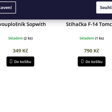
tavení
Souhl
vouplošník Sopwith
Stíhačka F-14 Tomc
Skladem
(
2 ks
)
Skladem
(
1 ks
)
349 Kč
790 Kč
Do košíku
Do košíku