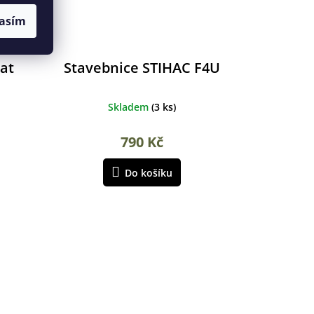
asím
at
Stavebnice STIHAC F4U
Skladem
(
3 ks
)
790 Kč
Do košíku