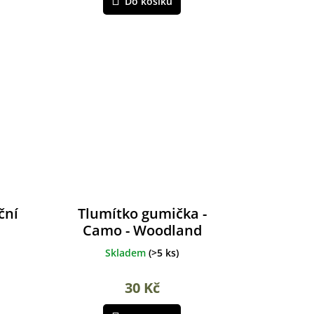
Do košíku
ční
Tlumítko gumička -
Camo - Woodland
Skladem
(
>5 ks
)
30 Kč