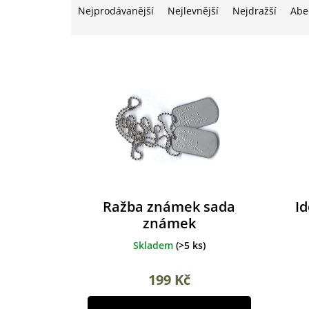
a
p
Nejprodávanější
Nejlevnější
Nejdražší
Abe
z
r
e
o
n
d
í
u
p
k
r
t
o
ů
d
u
k
t
ů
Ražba známek sada
I
známek
Skladem
(
>5 ks
)
199 Kč