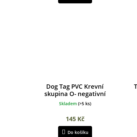
Dog Tag PVC Krevní
T
skupina O- negativní
Skladem
(
>5 ks
)
145 Kč
Do košíku