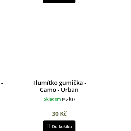
 -
Tlumítko gumička -
Camo - Urban
Skladem
(
>5 ks
)
30 Kč
Do košíku