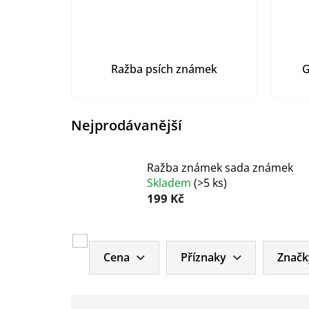
Ražba psích známek
G
Nejprodávanější
Ražba známek sada známek
Skladem
(
>5 ks
)
199 Kč
V
ý
Cena
Příznaky
Značk
p
i
Ř
s