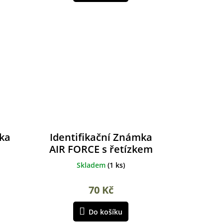
mka
Identifikační Známka
AIR FORCE s řetízkem
ALBAINOX
Skladem
(
1 ks
)
70 Kč
Do košíku