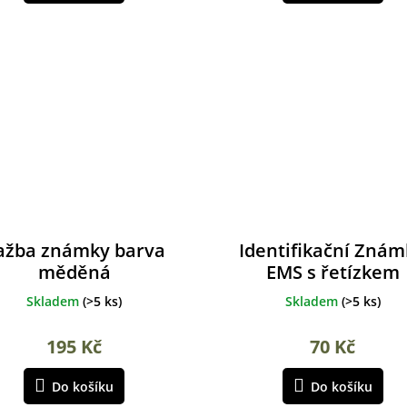
ažba známky barva
Identifikační Zná
měděná
EMS s řetízkem
ALBAINOX
Skladem
(
>5 ks
)
Skladem
(
>5 ks
)
195 Kč
70 Kč
Do košíku
Do košíku