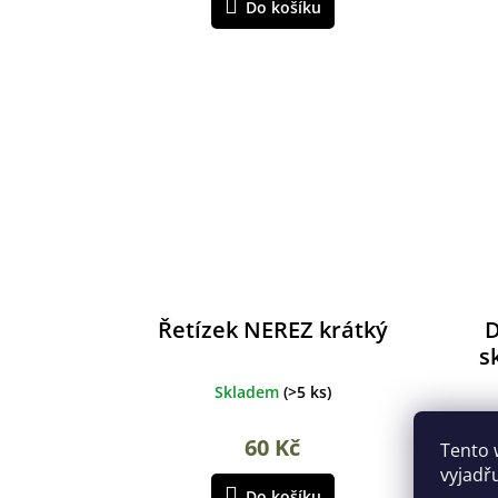
Do košíku
Řetízek NEREZ krátký
D
s
Skladem
(
>5 ks
)
60 Kč
Tento 
vyjadř
Do košíku