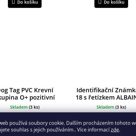
Do košíku
Do košíku
og Tag PVC Krevní
Identifikační Známk
kupina O+ pozitivní
18 s řetízkem ALBA
Skladem
(
3 ks
)
Skladem
(
3 ks
)
145 Kč
70 Kč
web používá soubory cookie. Dalším procházením tohoto 
ujete souhlas s jejich používáním.. Více informací
zde
.
Do košíku
Do košíku