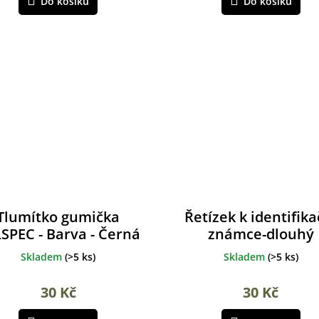
Do košíku
Do košíku
Tlumítko gumička
Řetízek k identifika
SPEC - Barva - Černá
známce-dlouhý
Skladem
(
>5 ks
)
Skladem
(
>5 ks
)
30 Kč
30 Kč