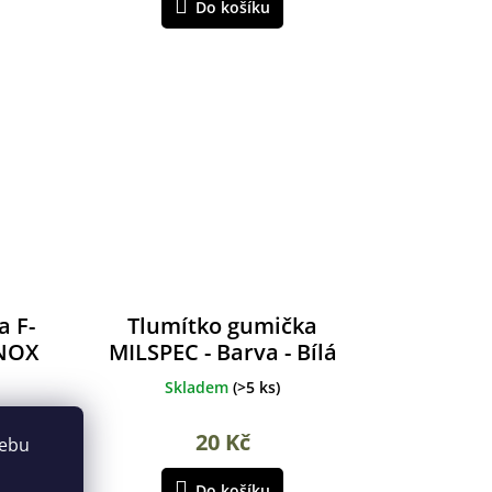
Do košíku
a F-
Tlumítko gumička
INOX
MILSPEC - Barva - Bílá
Skladem
(
>5 ks
)
20 Kč
webu
Do košíku