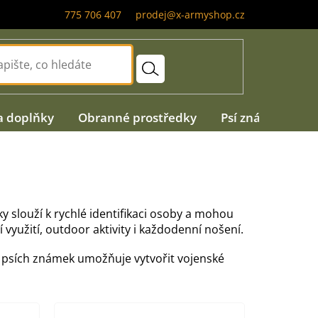
775 706 407
prodej@x-armyshop.cz
a doplňky
Obranné prostředky
Psí známky
A
y slouží k rychlé identifikaci osoby a mohou
využití, outdoor aktivity i každodenní nošení.
a psích známek umožňuje vytvořit vojenské