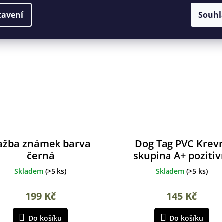
tavení
Souhl
ažba známek barva
Dog Tag PVC Krev
černá
skupina A+ pozitiv
Skladem
(
>5 ks
)
Skladem
(
>5 ks
)
199 Kč
145 Kč
Do košíku
Do košíku