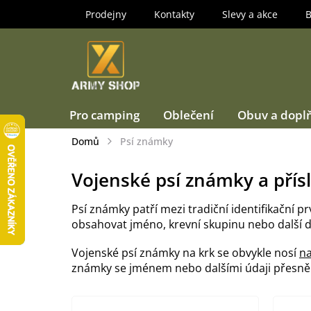
Přejít
Prodejny
Kontakty
Slevy a akce
B
na
obsah
Pro camping
Oblečení
Obuv a dopl
Domů
Psí známky
Vojenské psí známky a přís
Psí známky patří mezi tradiční identifikační p
obsahovat jméno, krevní skupinu nebo další důl
Vojenské psí známky na krk se obvykle nosí
na
známky se jménem nebo dalšími údaji přesně