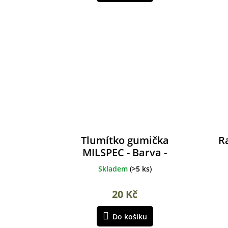
Tlumítko gumička
R
MILSPEC - Barva -
Růžová
Skladem
(
>5 ks
)
20 Kč
Do košíku