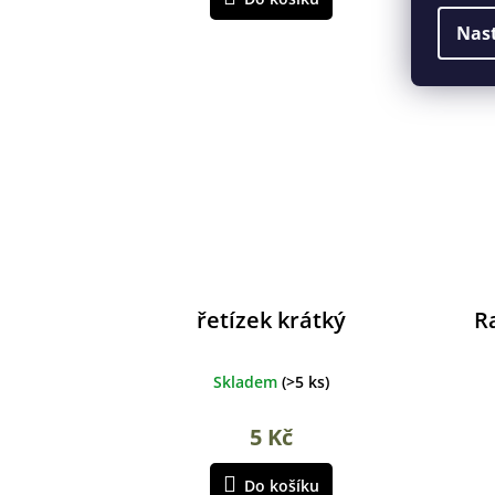
Nas
řetízek krátký
R
Skladem
(
>5 ks
)
5 Kč
Do košíku