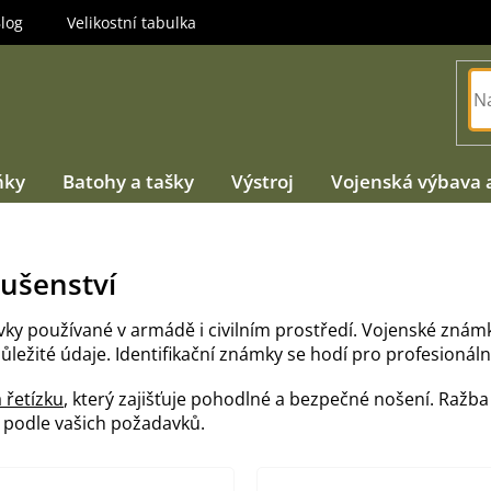
log
Velikostní tabulka
ňky
Batohy a tašky
Výstroj
Vojenská výbava 
lušenství
rvky používané v armádě i civilním prostředí. Vojenské známk
ežité údaje. Identifikační známky se hodí pro profesionální 
 řetízku
, který zajišťuje pohodlné a bezpečné nošení. Ražb
 podle vašich požadavků.