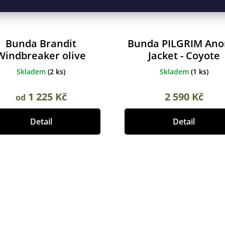
Bunda Brandit
Bunda PILGRIM Ano
Windbreaker olive
Jacket - Coyote
Skladem
(
2 ks
)
Skladem
(
1 ks
)
1 225 Kč
2 590 Kč
od
Detail
Detail