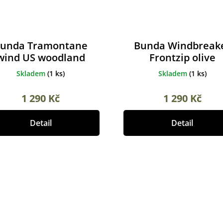
unda Tramontane
Bunda Windbreak
wind US woodland
Frontzip olive
Skladem
(
1 ks
)
Skladem
(
1 ks
)
1 290 Kč
1 290 Kč
Detail
Detail