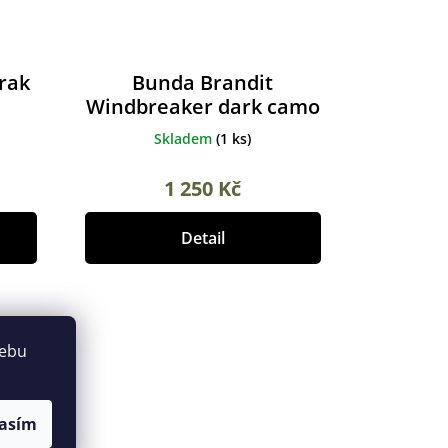
rak
Bunda Brandit
Windbreaker dark camo
Skladem
(
1 ks
)
1 250 Kč
Detail
webu
asím