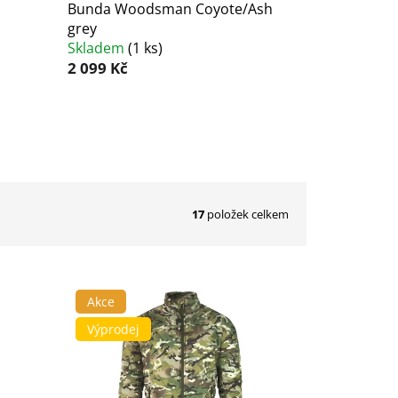
Bunda Woodsman Coyote/Ash
grey
Skladem
(
1 ks
)
2 099 Kč
17
položek celkem
Akce
Výprodej