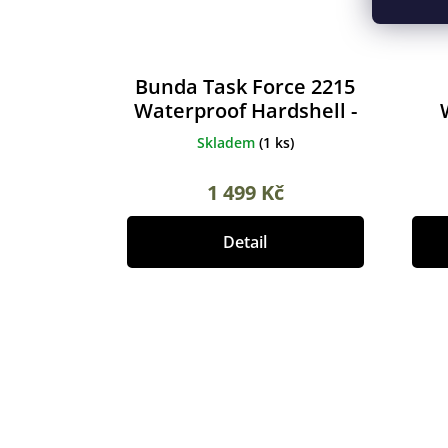
Bunda Task Force 2215
Waterproof Hardshell -
ranger green
Skladem
(
1 ks
)
1 499 Kč
Detail