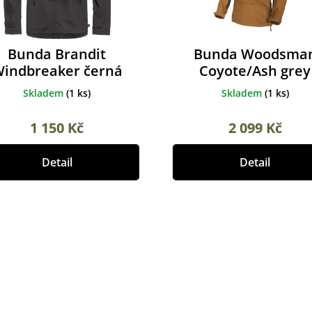
Bunda Brandit
Bunda Woodsma
indbreaker černá
Coyote/Ash grey
Skladem
(
1 ks
)
Skladem
(
1 ks
)
1 150 Kč
2 099 Kč
Detail
Detail