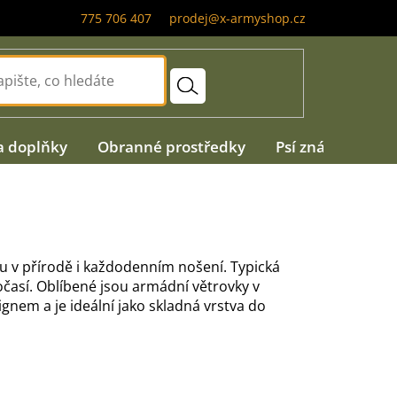
775 706 407
prodej@x-armyshop.cz
a doplňky
Obranné prostředky
Psí známky
A
tu v přírodě i každodenním nošení. Typická
očasí. Oblíbené jsou armádní větrovky v
gnem a je ideální jako skladná vrstva do