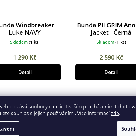
unda Windbreaker
Bunda PILGRIM Ano
Luke NAVY
Jacket - Černá
Skladem
(
1 ks
)
Skladem
(
1 ks
)
1 290 Kč
2 590 Kč
Detail
Detail
web používá soubory cookie. Dalším procházením tohoto 
ujete souhlas s jejich používáním.. Více informací
zde
.
tavení
Souhl