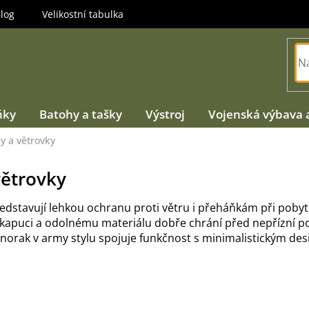
log
Velikostní tabulka
ňky
Batohy a tašky
Výstroj
Vojenská výbava 
y a větrovky
větrovky
ředstavují lehkou ochranu proti větru i přeháňkám při poby
y kapuci a odolnému materiálu dobře chrání před nepřízní p
Anorak v army stylu spojuje funkčnost s minimalistickým desi