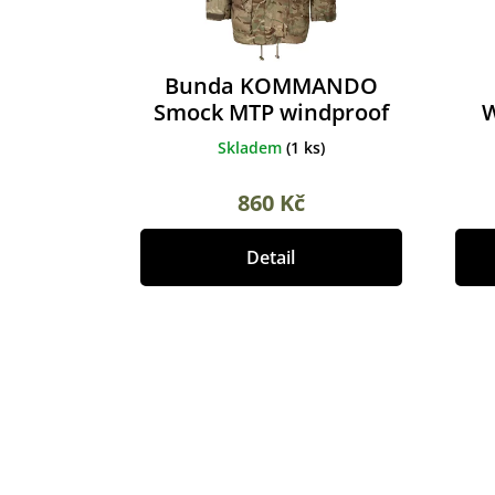
k
t
ů
Bunda KOMMANDO
Smock MTP windproof
W
použitá
Skladem
(
1 ks
)
860 Kč
Detail