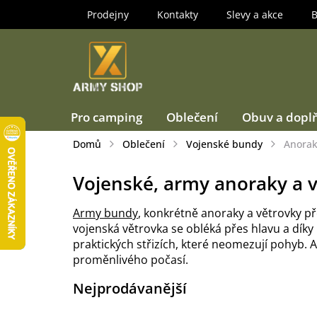
Přejít
Prodejny
Kontakty
Slevy a akce
B
na
obsah
Pro camping
Oblečení
Obuv a dopl
Domů
Oblečení
Vojenské bundy
Anorak
Vojenské, army anoraky a 
Army bundy
, konkrétně anoraky a větrovky p
vojenská větrovka se obléká přes hlavu a dík
praktických střizích, které neomezují pohyb. 
proměnlivého počasí.
Nejprodávanější