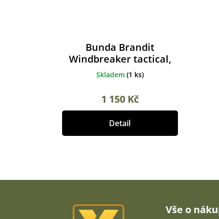
Bunda Brandit
Windbreaker tactical,
multicam
Skladem
(
1 ks
)
1 150 Kč
Detail
Z
á
p
Vše o nák
a