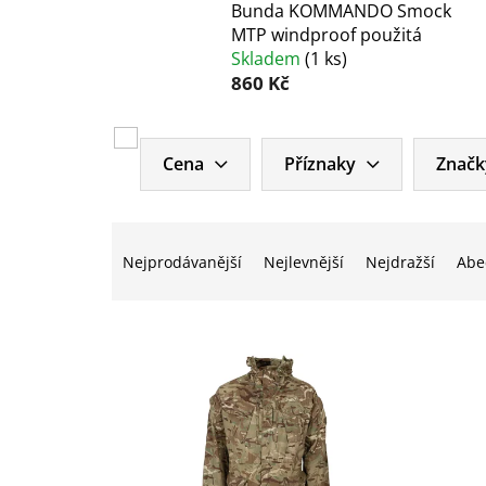
Bunda KOMMANDO Smock
MTP windproof použitá
Skladem
(
1 ks
)
860 Kč
V
ý
Cena
Příznaky
Značk
p
i
Ř
s
a
p
Nejprodávanější
Nejlevnější
Nejdražší
Abe
z
r
e
o
n
d
í
u
p
k
r
t
o
ů
d
u