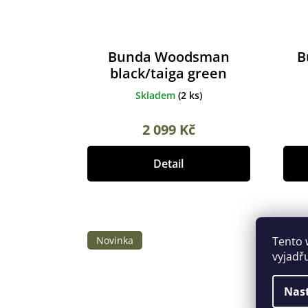
Bunda Woodsman
B
black/taiga green
Skladem
(
2 ks
)
2 099 Kč
Detail
Novinka
Tento 
vyjadř
Nas