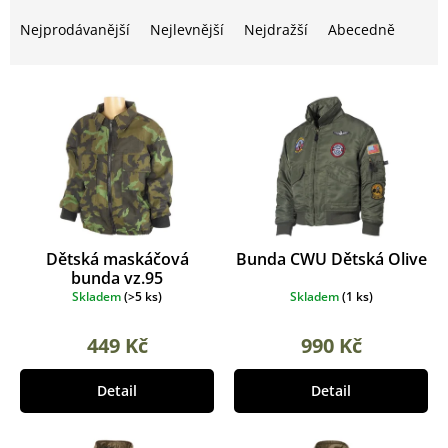
Ř
i
a
Nejprodávanější
Nejlevnější
Nejdražší
Abecedně
s
z
p
e
r
n
o
í
d
p
u
r
k
o
t
d
ů
u
k
Dětská maskáčová
Bunda CWU Dětská Olive
t
bunda vz.95
ů
Skladem
(
>5 ks
)
Skladem
(
1 ks
)
449 Kč
990 Kč
Detail
Detail