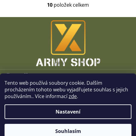
10
položek celkem
O
v
l
Z
á
á
d
p
a
a
c
t
í
í
p
r
v
k
Vše o nákupu
y
v
Tento web používá soubory cookie. Dalším
O společnosti
ý
procházením tohoto webu vyjadřujete souhlas s jejich
p
používáním.. Více informací
zde
.
i
Kamenné prodejny
s
u
Nastavení
Kontakt
Souhlasím
Copyright 2026
x-ArmyShop.cz
. Všechna práva vyhrazena.