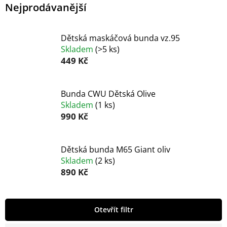
Nejprodávanější
Dětská maskáčová bunda vz.95
Skladem
(
>5 ks
)
449 Kč
Bunda CWU Dětská Olive
Skladem
(
1 ks
)
990 Kč
Dětská bunda M65 Giant oliv
Skladem
(
2 ks
)
890 Kč
V
Otevřít filtr
ý
p