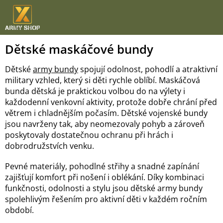
Přejít
na
obsah
Dětské maskáčové bundy
Dětské
army bundy
spojují odolnost, pohodlí a atraktivní
military vzhled, který si děti rychle oblíbí. Maskáčová
bunda dětská je praktickou volbou do na výlety i
každodenní venkovní aktivity, protože dobře chrání před
větrem i chladnějším počasím. Dětské vojenské bundy
jsou navrženy tak, aby neomezovaly pohyb a zároveň
poskytovaly dostatečnou ochranu při hrách i
dobrodružstvích venku.
Pevné materiály, pohodlné střihy a snadné zapínání
zajišťují komfort při nošení i oblékání. Díky kombinaci
funkčnosti, odolnosti a stylu jsou dětské army bundy
spolehlivým řešením pro aktivní děti v každém ročním
období.