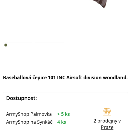
Baseballová čepice 101 INC Airsoft division woodland.
Dostupnost:
ArmyShop Palmovka
> 5 ks
2 prodejny v
ArmyShop na Synkáči
4 ks
Praze