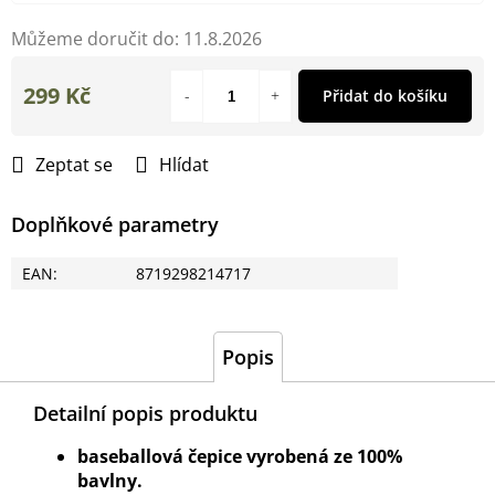
Můžeme doručit do:
11.8.2026
299 Kč
Přidat do košíku
Měrná
cena:
Zeptat se
Hlídat
Doplňkové parametry
EAN
:
8719298214717
Popis
Detailní popis produktu
baseballová čepice vyrobená ze 100%
bavlny.