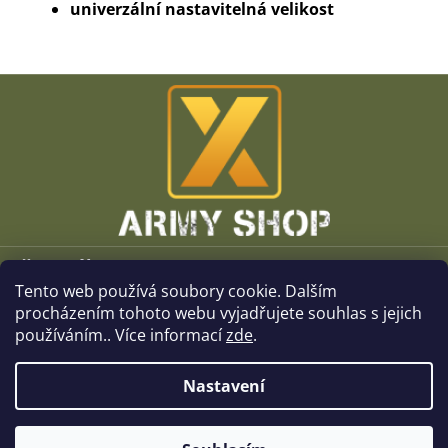
univerzální nastavitelná velikost
Z
á
p
a
t
í
Vše o nákupu
Tento web používá soubory cookie. Dalším
O společnosti
procházením tohoto webu vyjadřujete souhlas s jejich
používáním.. Více informací
zde
.
Kamenné prodejny
Nastavení
Kontakt