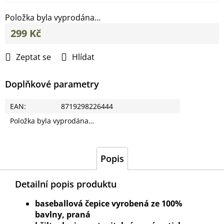
Položka byla vyprodána…
299 Kč
Měrná
cena:
Zeptat se
Hlídat
Doplňkové parametry
EAN
:
8719298226444
Položka byla vyprodána…
Popis
Detailní popis produktu
baseballová čepice vyrobená ze 100%
bavlny, praná