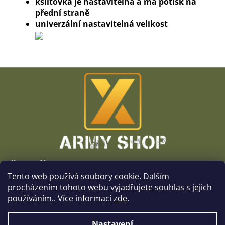
kšiltovka je nastavitelná a má potisk na
přední straně
univerzální nastavitelná velikost
Z
á
p
a
t
í
Vše o nákupu
Tento web používá soubory cookie. Dalším
O společnosti
procházením tohoto webu vyjadřujete souhlas s jejich
používáním.. Více informací
zde
.
Kamenné prodejny
Nastavení