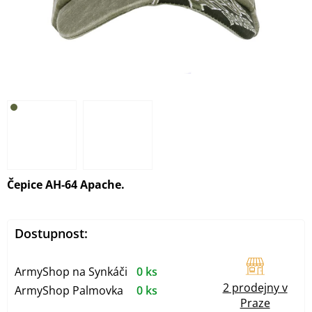
Čepice AH-64 Apache.
Dostupnost:
ArmyShop na Synkáči
0 ks
2 prodejny v
ArmyShop Palmovka
0 ks
Praze