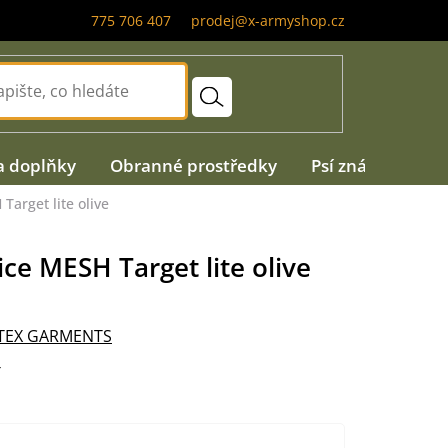
775 706 407
prodej@x-armyshop.cz
a doplňky
Obranné prostředky
Psí známky
A
Target lite olive
ce MESH Target lite olive
TEX GARMENTS
T