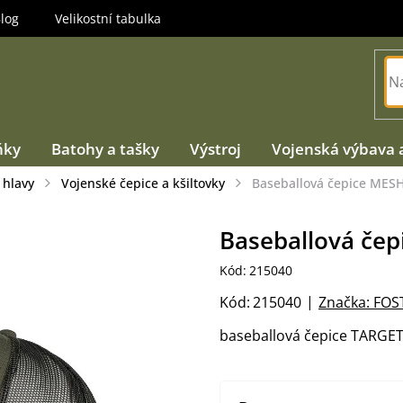
log
Velikostní tabulka
ňky
Batohy a tašky
Výstroj
Vojenská výbava 
 hlavy
Vojenské čepice a kšiltovky
Baseballová čepice MESH 
Baseballová čepi
Kód:
215040
Kód:
215040
Značka:
FOS
baseballová čepice TARGE