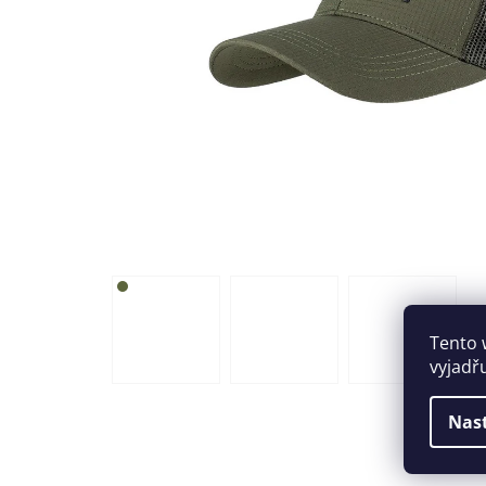
Tento 
vyjadř
Nas