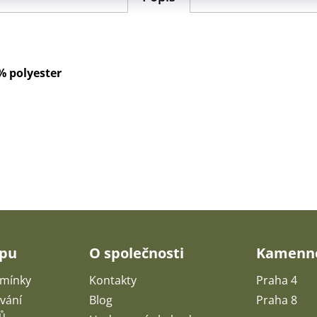
% polyester
upu
O společnosti
Kamenné
mínky
Kontakty
Praha 4
vání
Blog
Praha 8
ů