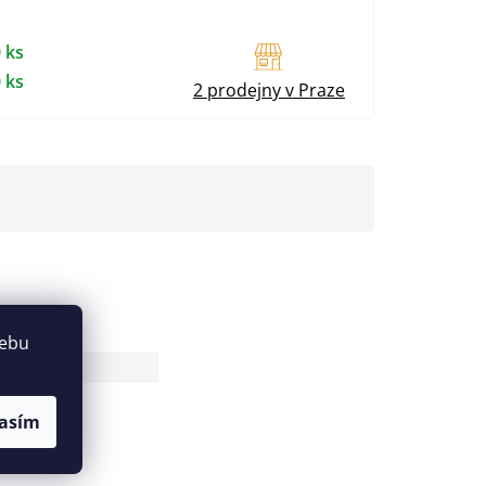
 ks
 ks
2 prodejny v Praze
webu
10
asím