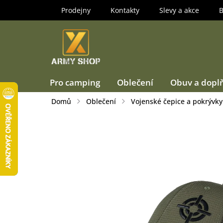
Přejít
Prodejny
Kontakty
Slevy a akce
B
na
obsah
Pro camping
Oblečení
Obuv a dopl
Domů
Oblečení
Vojenské čepice a pokrývky