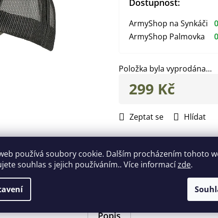
Dostupnost:
ArmyShop na Synkáči
0
ArmyShop Palmovka
0
Položka byla vyprodána…
299 Kč
Měrná
cena:
Zeptat se
Hlídat
Doplňkové parametry
web používá soubory cookie. Dalším procházením tohoto 
ujete souhlas s jejich používáním.. Více informací
zde
.
EAN
:
87192982854
Položka byla vyprodána…
tavení
Souhl
Popis