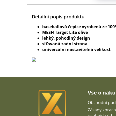
Detailní popis produktu
baseballová čepice vyrobená ze 100
MESH Target Lite olive
lehký, pohodlný design
síťovaná zadní strana
univerzální nastavitelná velikost
Z
á
p
Vše o nák
a
t
Obchodní pod
í
Zásady zpraco
osobních údaj