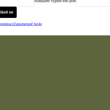
Nemůžete vyplnit toto pole
lásit se
egistrace
Zapomenuté heslo