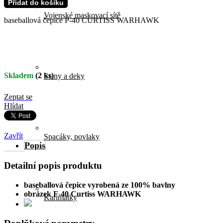
Přidat do košíku
Vojenské maskovací sítě
baseballová čepice P-40 CURTISS WARHAWK
Skladem
(
2 ks
)
Stany a deky
Zeptat se
Hlídat
Zavřít
Spacáky, povlaky
Popis
Detailní popis produktu
baseballová čepice vyrobená ze 100% bavlny
obrázek F-40 Curtiss WARHAWK
Karimatky