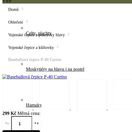
Více
Domů
Oblečení
Celty, plachty
Vojenské čepice a pokrývky hlavy
Vojenské čepice a kšiltovky
Baseballová čepice P-40 Curtiss
Moskytiéry na hlavu i na postel
Hamaky
299 Kč
Měrná cena:
−
+