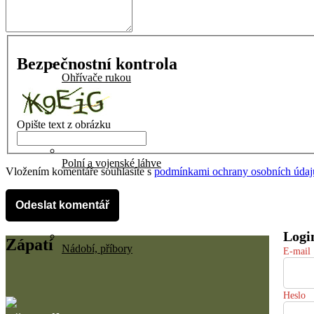
Bezpečnostní kontrola
Ohřívače rukou
Opište text z obrázku
Polní a vojenské láhve
Vložením komentáře souhlasíte s
podmínkami ochrany osobních údaj
Odeslat komentář
Zápatí
Nádobí, příbory
E-mail
Heslo