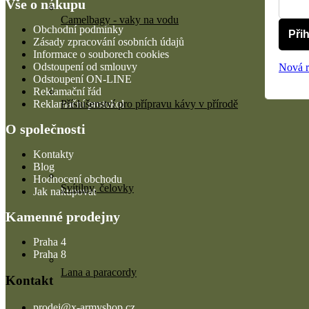
Vše o nákupu
Camelbagy - vaky na vodu
Obchodní podmínky
Přih
Zásady zpracování osobních údajů
Informace o souborech cookies
Odstoupení od smlouvy
Nová r
Odstoupení ON-LINE
Reklamační řád
Reklamační protokol
Příslušenství pro přípravu kávy v přírodě
O společnosti
Kontakty
Blog
Hodnocení obchodu
Svítilny, čelovky
Jak nakupovat
Kamenné prodejny
Praha 4
Praha 8
Lana a paracordy
Kontakt
prodej
@
x-armyshop.cz