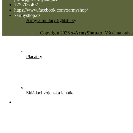
775 706 407
https://www.facebook.com/xarmyshop/
xarmyshop.cz
Army a military lightsticky
Vytvořil Shoptet
Copyright 2026
x-ArmyShop.cz
. Všechna práva
Placatky
Skládací vojenská lehátka
Oblečení