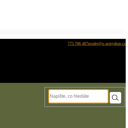
Zákaznická podpora:
775 706 407
prodej@x-armyshop.cz