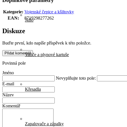
Doplňkové parametry
Kategorie
:
Vojenské čepice a kšiltovky
EAN
:
8719298277262
Jídlo
Diskuze
Buďte první, kdo napíše příspěvek k této položce.
Přidat komentář
Vařiče a plynové kartuše
Povinná pole
Jméno
Nevyplňujte toto pole:
E-mail
Křesadla
Název
Komentář
Zapalovače a zápalky