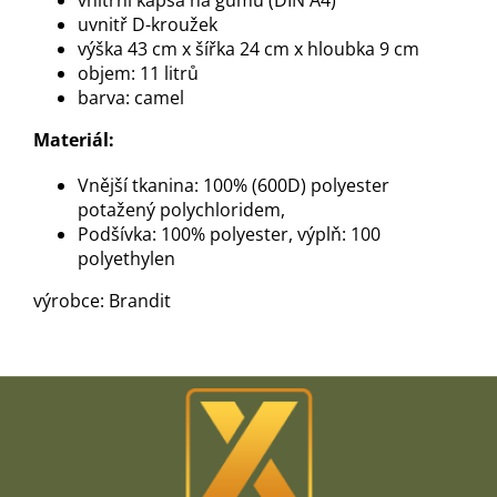
vnitřní kapsa na gumu (DIN A4)
uvnitř D-kroužek
výška 43 cm x šířka 24 cm x hloubka 9 cm
objem: 11 litrů
barva: camel
Materiál:
Vnější tkanina: 100% (600D) polyester
potažený polychloridem,
Podšívka: 100% polyester, výplň: 100
polyethylen
výrobce: Brandit
Z
á
p
a
t