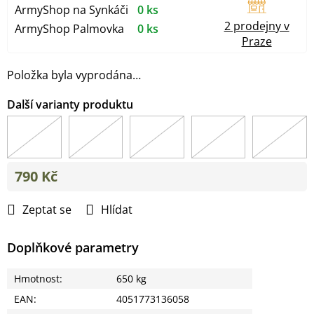
ArmyShop na Synkáči
0 ks
2 prodejny v
ArmyShop Palmovka
0 ks
Praze
Položka byla vyprodána…
790 Kč
Měrná
cena:
Zeptat se
Hlídat
Doplňkové parametry
Hmotnost
:
650 kg
EAN
:
4051773136058