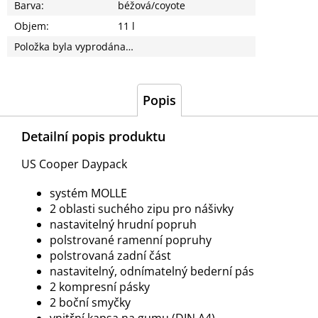
Barva
:
béžová/coyote
Objem
:
11 l
Položka byla vyprodána…
Popis
Detailní popis produktu
US Cooper Daypack
systém MOLLE
2 oblasti suchého zipu pro nášivky
nastavitelný hrudní popruh
polstrované ramenní popruhy
polstrovaná zadní část
nastavitelný, odnímatelný bederní pás
2 kompresní pásky
2 boční smyčky