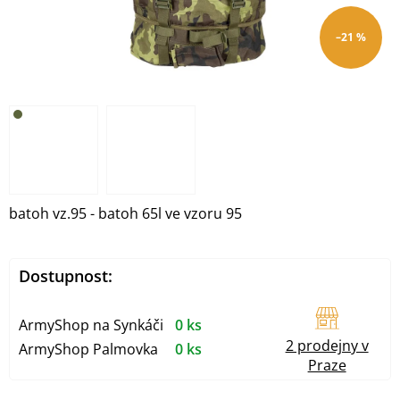
–21 %
batoh vz.95 - batoh 65l ve vzoru 95
Dostupnost:
ArmyShop na Synkáči
0 ks
2 prodejny v
ArmyShop Palmovka
0 ks
Praze