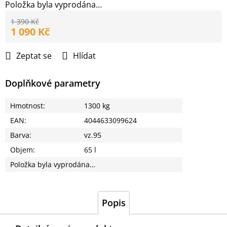
Položka byla vyprodána…
1 390 Kč
1 090 Kč
Měrná
cena:
Zeptat se
Hlídat
Doplňkové parametry
Hmotnost
:
1300 kg
EAN
:
4044633099624
Barva
:
vz.95
Objem
:
65 l
Položka byla vyprodána…
Popis