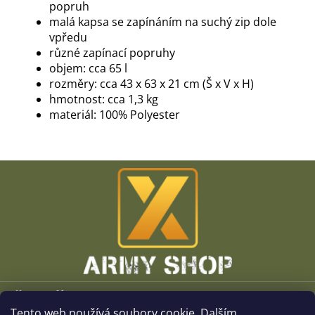
popruh
malá kapsa se zapínáním na suchý zip dole
vpředu
různé zapínací popruhy
objem: cca 65 l
rozměry: cca 43 x 63 x 21 cm (Š x V x H)
hmotnost: cca 1,3 kg
materiál: 100% Polyester
Z
á
p
a
t
í
Vše o nákupu
Tento web používá soubory cookie. Dalším