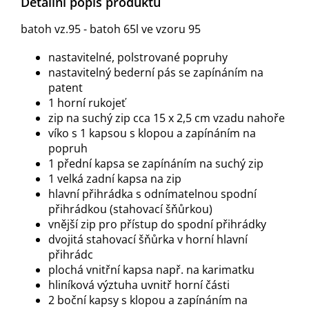
Detailní popis produktu
batoh vz.95 - batoh 65l ve vzoru 95
nastavitelné, polstrované popruhy
nastavitelný bederní pás se zapínáním na
patent
1 horní rukojeť
zip na suchý zip cca 15 x 2,5 cm vzadu nahoře
víko s 1 kapsou s klopou a zapínáním na
popruh
1 přední kapsa se zapínáním na suchý zip
1 velká zadní kapsa na zip
hlavní přihrádka s odnímatelnou spodní
přihrádkou (stahovací šňůrkou)
vnější zip pro přístup do spodní přihrádky
dvojitá stahovací šňůrka v horní hlavní
přihrádc
plochá vnitřní kapsa např. na karimatku
hliníková výztuha uvnitř horní části
2 boční kapsy s klopou a zapínáním na