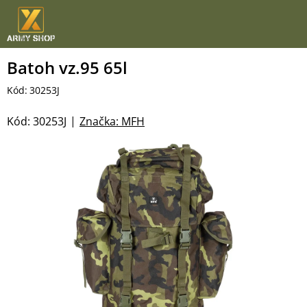
Přejít
na
obsah
Batoh vz.95 65l
Kód:
30253J
Kód:
30253J
Značka:
MFH