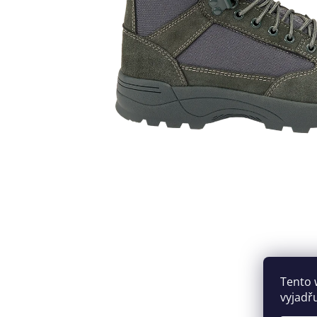
Tento 
vyjadř