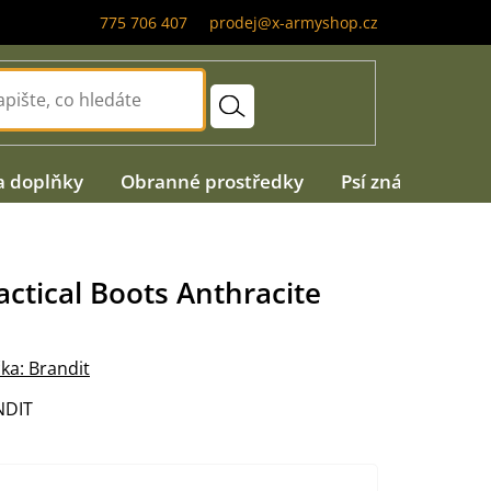
775 706 407
prodej@x-armyshop.cz
a doplňky
Obranné prostředky
Psí známky
A
ctical Boots Anthracite
ka:
Brandit
NDIT