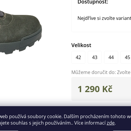
Dostupnost:
Nejdříve si zvolte varian
Velikost
42
43
44
45
Můžeme doručit do:
Zvolte
1 290 Kč
Měrná
cena:
Zeptat se
Hlídat
web používá soubory cookie. Dalším procházením tohoto 
ujete souhlas s jejich používáním.. Více informací
zde
.
Doplňkové parametry