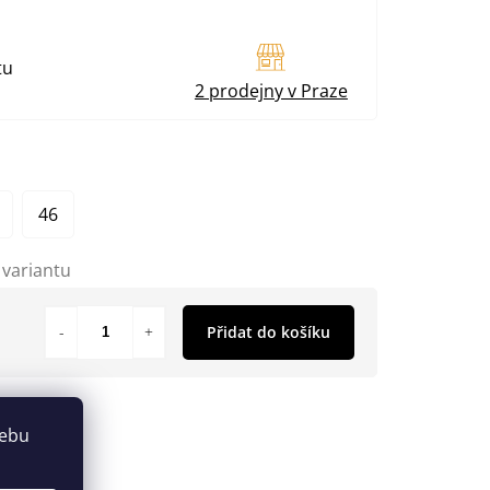
tu
2 prodejny v Praze
46
 variantu
Přidat do košíku
webu