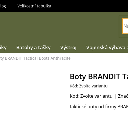
log
Velikostní tabulka
ňky
Batohy a tašky
Výstroj
Vojenská výbava 
ty BRANDIT Tactical Boots Anthracite
Boty BRANDIT Ta
Kód:
Zvolte variantu
Kód:
Zvolte variantu
Znač
taktické boty od firmy BRA