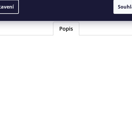
EAN
:
Zvolte varian
tavení
Souhl
Popis