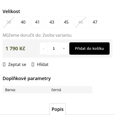
Velikost
38
40
41
43
45
46
47
Můžeme doručit do:
Zvolte variantu
1 790 Kč
Přidat do košíku
Měrná
cena:
Zeptat se
Hlídat
Doplňkové parametry
Barva
:
černá
Popis