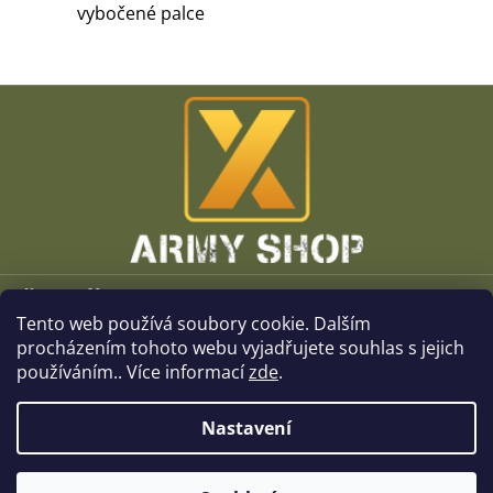
vybočené palce
Z
á
p
a
t
í
Vše o nákupu
Tento web používá soubory cookie. Dalším
O společnosti
procházením tohoto webu vyjadřujete souhlas s jejich
používáním.. Více informací
zde
.
Kamenné prodejny
Nastavení
Kontakt