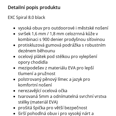
Detailní popis produktu
EXC Spiral 8.0 black
vysoká obuv pro outdoorové i městské nošení
svršek 1,6 mm / 1,8 mm celozrnná kůže v
kombinaci s 900 denier prodyšnou síťovinou
protiskluzová gumová podrážka s robustním
dezénem běhounu
ocelový plátek pod stélkou pro vylepšení
opory chodidla
mezipodešev z materiálu EVA pro lepší
tlumení a pružnost
polstrovaný pěnový límec a jazyk pro
komfortní nošení
nerezavějící ocelová očka
tvarovaná 5mm a odnímatelná svrchní vrstva
stélky (materiál EVA)
prošitá špička pro větší bezpečnost
širší pohodlná obuv i pro vysoký nárt a