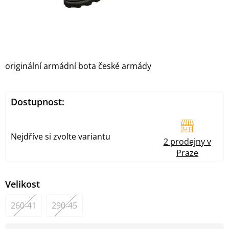
originální armádní bota české armády
Dostupnost:
Nejdříve si zvolte variantu
2 prodejny v
Praze
Velikost
260-41
290-45