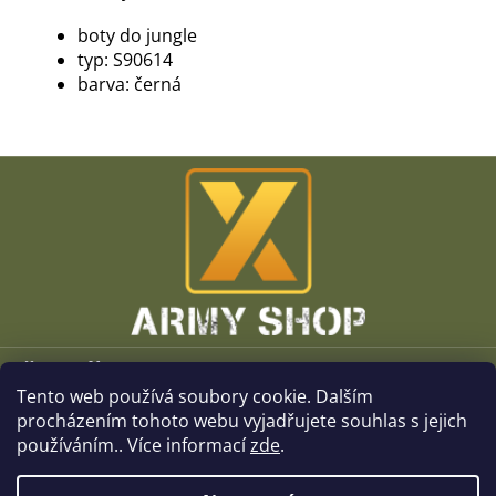
boty do jungle
typ: S90614
barva: černá
Z
á
p
a
t
í
Vše o nákupu
Tento web používá soubory cookie. Dalším
O společnosti
procházením tohoto webu vyjadřujete souhlas s jejich
používáním.. Více informací
zde
.
Kamenné prodejny