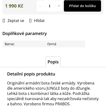
1 990 Kč
Přidat do košíku
Měrná
cena:
Zeptat se
Hlídat
Doplňkové parametry
Barva
:
černá
Popis
Detailní popis produktu
Originální armádní bota české armády. Vyrobena
dle amerického vzoru JUNGLE boty do džungle.
Lehká bota s kombinací látka a kůže. Podrážka
speciálně tvarovaná tak aby nezadržovala nečistoty
a bahno. Vyrobeno firmou PRABOS.