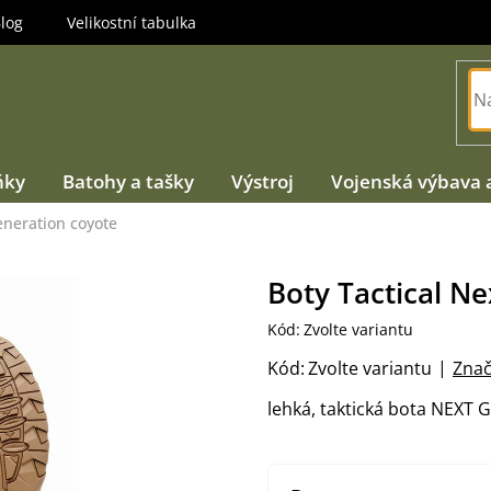
log
Velikostní tabulka
ňky
Batohy a tašky
Výstroj
Vojenská výbava 
eneration coyote
Boty Tactical N
Kód:
Zvolte variantu
Kód:
Zvolte variantu
Znač
lehká, taktická bota NEXT