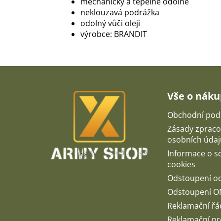
mechanicky a tepelně odolné
neklouzavá podrážka
odolný vůči oleji
výrobce: BRANDIT
Z
á
p
Vše o nák
a
t
Obchodní pod
í
Zásady zpraco
osobních údaj
Informace o 
cookies
Odstoupení o
Odstoupení O
Reklamační řá
Reklamační pr