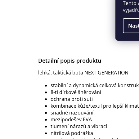
Tento 
vyjadř
Nas
Detailní popis produktu
lehká, taktická bota NEXT GENERATION
stabilní a dynamická celková konstru
8-ti dírkové šněrování
ochrana proti suti
kombinace kůže/textil pro lepší klima
snadné nazouvání
mezipodešev EVA
tlumení nárazů a vibrací
nitrilová podrážka