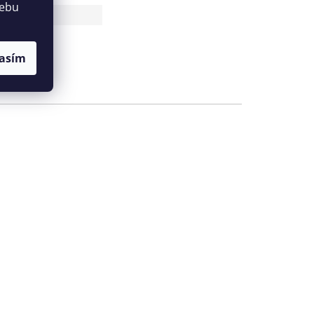
webu
antu
ote
asím