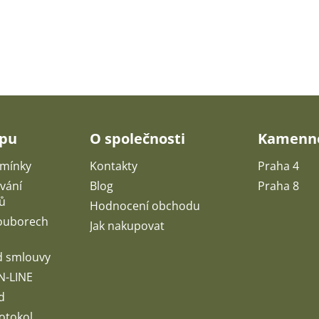
upu
O společnosti
Kamenné
mínky
Kontakty
Praha 4
vání
Blog
Praha 8
ů
Hodnocení obchodu
souborech
Jak nakupovat
d smlouvy
N-LINE
d
otokol