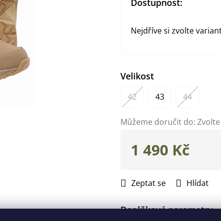
Dostupnost:
Nejdříve si zvolte varian
Velikost
42
43
44
Můžeme doručit do:
Zvolte
1 490 Kč
Měrná
cena:
Zeptat se
Hlídat
Doplňkové parametry