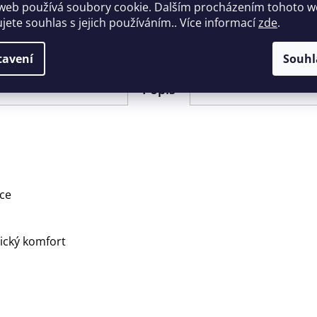
web používá soubory cookie. Dalším procházením tohoto 
EAN
:
Zvolte vari
ujete souhlas s jejich používáním.. Více informací
zde
.
Barva
:
béžová/coy
tavení
Souhl
Popis
kce
tický komfort