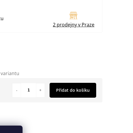
tu
2 prodejny v Praze
 variantu
Přidat do košíku