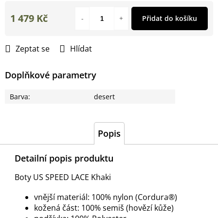
1 479 Kč
Přidat do košíku
Měrná
cena:
Zeptat se
Hlídat
Doplňkové parametry
Barva
:
desert
Popis
Detailní popis produktu
Boty US SPEED LACE Khaki
vnější materiál: 100% nylon (Cordura®)
kožená část: 100% semiš (hovězí kůže)