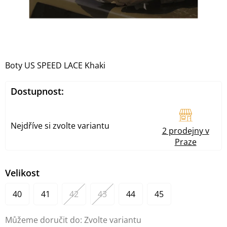
Boty US SPEED LACE Khaki
Dostupnost:
Nejdříve si zvolte variantu
2 prodejny v
Praze
Velikost
40
41
42
43
44
45
Můžeme doručit do:
Zvolte variantu