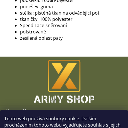
podšívka: 100% Polyester
podešev: guma
stélka: plstěná tkanina odvádějící pot
tkaničky: 100% polyester
Speed Lace šněrování
polstrované
zesílená oblast paty
Z
á
p
a
t
í
Vše o nákupu
Tento web používá soubory cookie. Dalším
O společnosti
procházením tohoto webu vyjadřujete souhlas s jejich