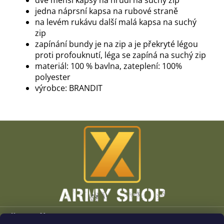
dvě menší kapsy na hrudi na suchý zip
jedna náprsní kapsa na rubové straně
na levém rukávu další malá kapsa na suchý
zip
zapínání bundy je na zip a je překryté légou
proti profouknutí, léga se zapíná na suchý zip
materiál: 100 % bavlna, zateplení: 100%
polyester
výrobce: BRANDIT
Z
á
p
a
t
í
Vše o nákupu