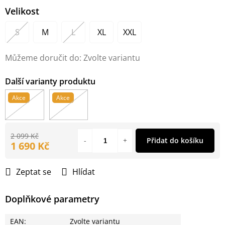
Velikost
S
M
L
XL
XXL
Můžeme doručit do:
Zvolte variantu
Akce
Akce
2 099 Kč
Přidat do košíku
1 690 Kč
Měrná
cena:
Zeptat se
Hlídat
Doplňkové parametry
EAN
:
Zvolte variantu