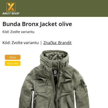
Přejít
na
obsah
Bunda Bronx Jacket olive
Kód:
Zvolte variantu
Kód:
Zvolte variantu
Značka:
Brandit
Akce
Výprodej