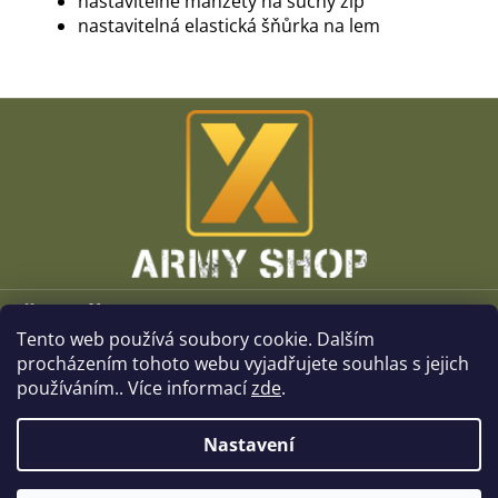
nastavitelné manžety na suchý zip
nastavitelná elastická šňůrka na lem
Z
á
p
a
t
í
Vše o nákupu
Tento web používá soubory cookie. Dalším
O společnosti
procházením tohoto webu vyjadřujete souhlas s jejich
používáním.. Více informací
zde
.
Kamenné prodejny
Nastavení
Kontakt