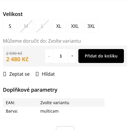
Velikost
S
M
L
XL
XXL
3XL
Můžeme doručit do:
Zvolte variantu
2 590 Kč
Přidat do košíku
2 480 Kč
Měrná
cena:
Zeptat se
Hlídat
Doplňkové parametry
EAN
:
Zvolte variantu
Barva
:
multicam