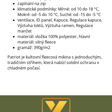
zapínání na zip
klimatické podmínky: Mírné: od 10 do 18 °C,
Mokré: od -5 do 10 °C, Suché: od -15 do -5 °C
ventilace, ID panel, Kapuce, Regulace kapuce,
Výztuha loktů, Výztuha ramen, Regulace
manžet
materiál: vložka 100% polyester, hlavní
materiál: silný fleece
gramáž: 390g/m2
Patriot je kultovní fleecová mikina s jednoduchým,
tradičním střihem, která nabízí solidní ochranu v
chladném počasí.
Z
á
p