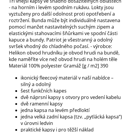
Tři vnější kapsy ve snadno dosažitelných oblastech
- na horním i levém spodním rukávu. Lokty jsou
vyztuženy pro další odolnost proti opotřebení a
roztržení. Bunda může být individuálně nastavena
pomocí manžet nastavitelných suchým zipem a
elastickými stahovacími šňůrkami ve spodní části
kapuce a bundy. Patriot je všestranný a odolný
svršek vhodný do chladného počasí. - výrobce:
Helikon obvod hrudníku je obvod hrudi na bundě,
kde naměříte více než obvod hrudi na holém těle
Materiál 100% polyester Gramáž [g / m2] 390
ikonický fleecový materiál v naší nabídce –
silný a odolný
šest funkčních kapes
dvě náprsní kapsy s otvory pro vedení kabelu
dvě ramenní kapsy
jedna kapsa na levém předloktí
jedna velká zadní kapsa (tzv. „pytlácká kapsa“)
v úrovni ledvin
praktické kapsy i pro těžší náklad