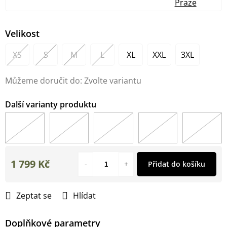
Praze
Velikost
XS
S
M
L
XL
XXL
3XL
Můžeme doručit do:
Zvolte variantu
1 799 Kč
Přidat do košíku
Měrná
cena:
Zeptat se
Hlídat
Doplňkové parametry