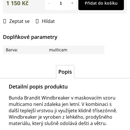
1 150 Kč
Přidat do košíku
Měrná
cena:
Zeptat se
Hlídat
Doplňkové parametry
Barva
:
multicam
Popis
Detailní popis produktu
Bunda Brandit Windbreaker v maskovacím vzoru
multicamo není zdaleka jen letní. V kombinaci s
další teplejší vrstvou ji využijete klidně třísezónně.
Windbreaker je vyroben z lehkého, prodyšného
materiálu, který slušně odolává dešti a větru.