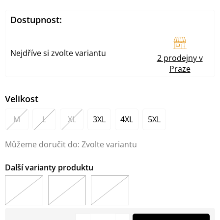
Dostupnost:
Nejdříve si zvolte variantu
2 prodejny v
Praze
Velikost
M
L
XL
3XL
4XL
5XL
Můžeme doručit do:
Zvolte variantu