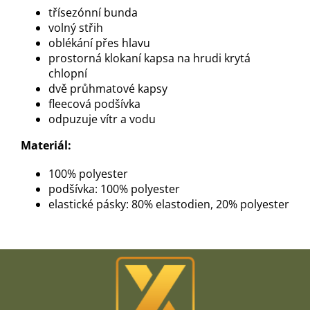
třísezónní bunda
volný střih
oblékání přes hlavu
prostorná klokaní kapsa na hrudi krytá
chlopní
dvě průhmatové kapsy
fleecová podšívka
odpuzuje vítr a vodu
Materiál:
100% polyester
podšívka: 100% polyester
elastické pásky: 80% elastodien, 20% polyester
Z
á
p
a