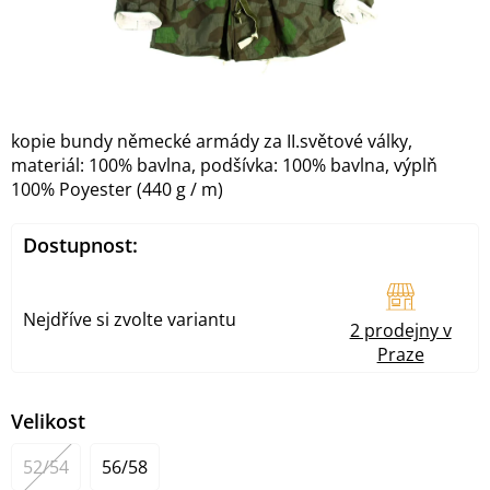
kopie bundy německé armády za II.světové války,
materiál: 100% bavlna, podšívka: 100% bavlna, výplň
100% Poyester (440 g / m)
Dostupnost:
Nejdříve si zvolte variantu
2 prodejny v
Praze
Velikost
52/54
56/58