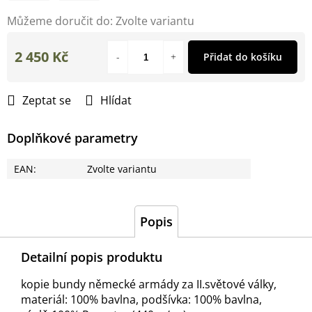
Můžeme doručit do:
Zvolte variantu
2 450 Kč
Přidat do košíku
Měrná
cena:
Zeptat se
Hlídat
Doplňkové parametry
EAN
:
Zvolte variantu
Popis
Detailní popis produktu
kopie bundy německé armády za II.světové války,
materiál: 100% bavlna, podšívka: 100% bavlna,