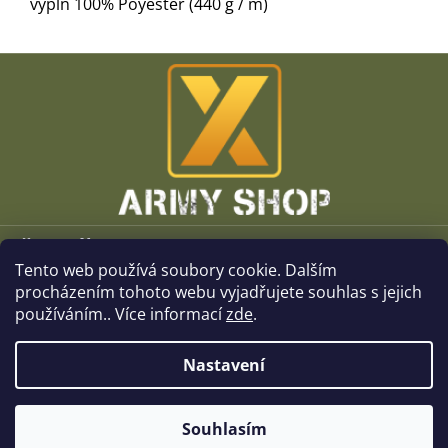
výplň 100% Poyester (440 g / m)
Z
á
p
a
t
í
Vše o nákupu
Tento web používá soubory cookie. Dalším
O společnosti
procházením tohoto webu vyjadřujete souhlas s jejich
používáním.. Více informací
zde
.
Kamenné prodejny
Nastavení
Kontakt
Souhlasím
Copyright 2026
x-ArmyShop.cz
. Všechna práva vyhrazena.