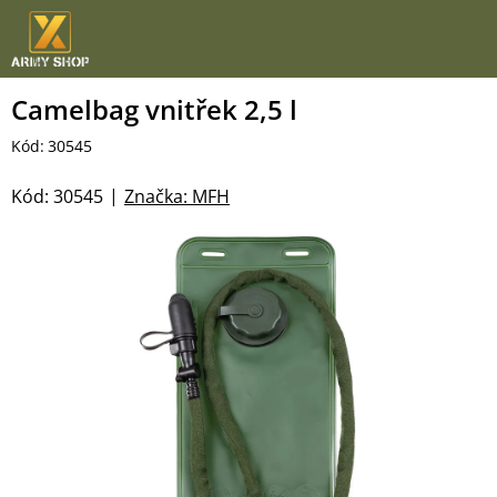
Přejít
na
obsah
Camelbag vnitřek 2,5 l
Kód:
30545
Kód:
30545
Značka:
MFH