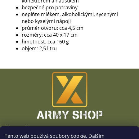
konektorem a náustkem
bezpečné pro potraviny
neplňte mlékem, alkoholickými, sycenými
nebo kyselými nápoji
průměr otvoru: cca 4,5 cm
rozměry: cca 40 x 17 cm
hmotnost: cca 160 g
objem: 2,5 litru
Z
á
p
a
t
í
Vše o nákupu
Tento web používá soubory cookie. Dalším