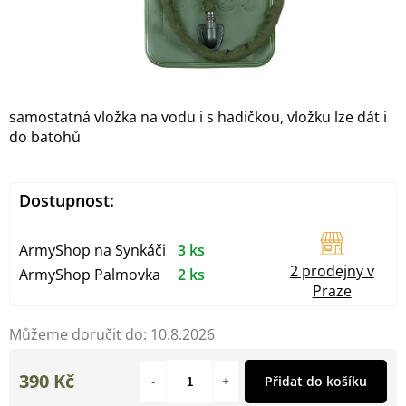
samostatná vložka na vodu i s hadičkou, vložku lze dát i
do batohů
Dostupnost:
ArmyShop na Synkáči
3 ks
2 prodejny v
ArmyShop Palmovka
2 ks
Praze
Můžeme doručit do:
10.8.2026
390 Kč
Přidat do košíku
Měrná