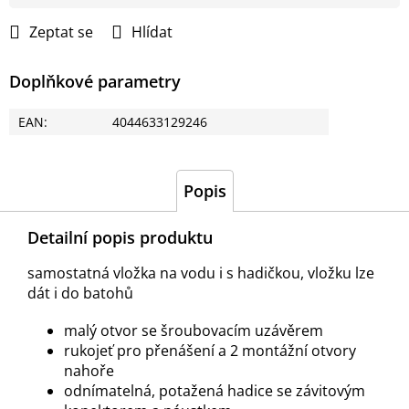
cena:
Zeptat se
Hlídat
Doplňkové parametry
EAN
:
4044633129246
Popis
Detailní popis produktu
samostatná vložka na vodu i s hadičkou, vložku lze
dát i do batohů
malý otvor se šroubovacím uzávěrem
rukojeť pro přenášení a 2 montážní otvory
nahoře
odnímatelná, potažená hadice se závitovým