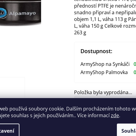
předností PTFE je nenároč
snadno připraví a nepřipa
objem 1,1 L, váha 113 g Pá
L, váha 150 g Celkové roz
263 g
Dostupnost:
ArmyShop na Synkáči
0
ArmyShop Palmovka
0
Položka byla vyprodána…
459 Kč
web používá soubory cookie. Dalším procházením tohoto 
Měrná
ujete souhlas s jejich používáním.. Více informací
zde
.
cena:
Zeptat se
Hlídat
tavení
Souhl