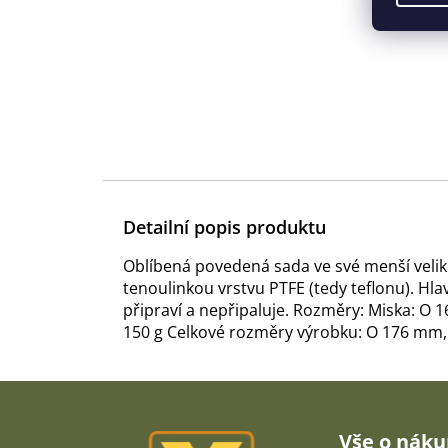
Detailní popis produktu
Oblíbená povedená sada ve své menší velikos
tenoulinkou vrstvu PTFE (tedy teflonu). H
připraví a nepřipaluje. Rozměry: Miska: O 
150 g Celkové rozměry výrobku: O 176 mm,
Z
á
p
Vše o nák