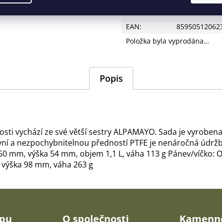
Doplňkové parametry
EAN
:
85950512062
Položka byla vyprodána…
Popis
ti vychází ze své větší sestry ALPAMAYO. Sada je vyrobena z
lavní a nezpochybnitelnou předností PTFE je nenáročná údr
160 mm, výška 54 mm, objem 1,1 L, váha 113 g Pánev/víčko: 
 výška 98 mm, váha 263 g
upu
O společnosti
Kamenné