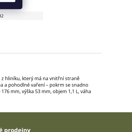
32
 hliníku, který má na vnitřní straně
žba a pohodlné vaření – pokrm se snadno
O 176 mm, výška 53 mm, objem 1,1 L, váha
 prodejny