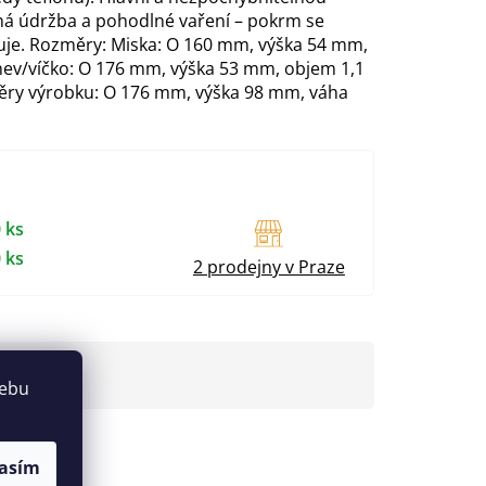
ná údržba a pohodlné vaření – pokrm se
luje. Rozměry: Miska: O 160 mm, výška 54 mm,
nev/víčko: O 176 mm, výška 53 mm, objem 1,1
měry výrobku: O 176 mm, výška 98 mm, váha
 ks
 ks
2 prodejny v Praze
webu
asím