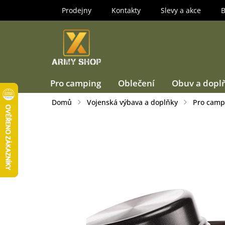
Přejít
Prodejny
Kontakty
Slevy a akce
B
na
obsah
Pro camping
Oblečení
Obuv a dopl
Domů
Vojenská výbava a doplňky
Pro camp