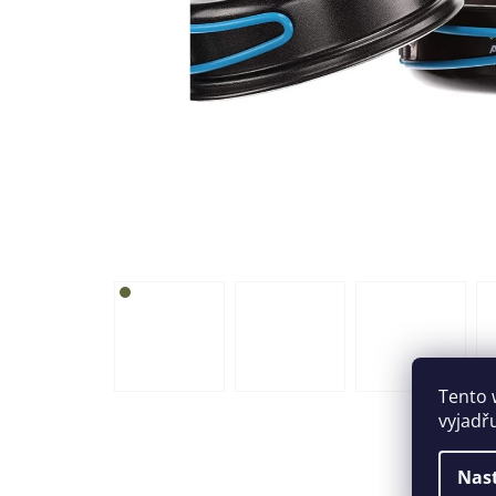
Tento 
vyjadř
Nas