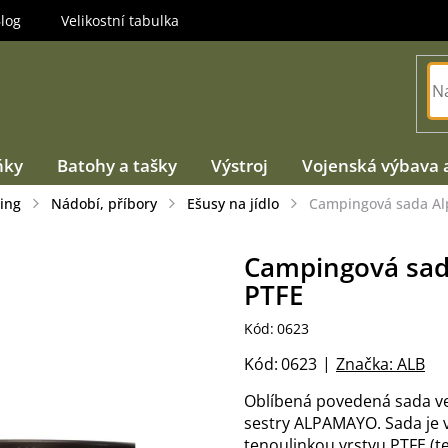
log
Velikostní tabulka
ňky
Batohy a tašky
Výstroj
Vojenská výbava 
ing
Nádobí, příbory
Ešusy na jídlo
Campingová sada Al
Campingová sad
PTFE
Kód:
0623
Kód:
0623
Značka:
ALB
Oblíbená povedená sada ve 
sestry ALPAMAYO. Sada je v
tenoulinkou vrstvu PTFE (t