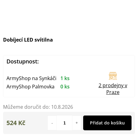
Dobíjecí LED svítilna
Dostupnost:
ArmyShop na Synkáči
1 ks
2 prodejny v
ArmyShop Palmovka
0 ks
Praze
Můžeme doručit do:
10.8.2026
524 Kč
Přidat do košíku
Měrná
cena: