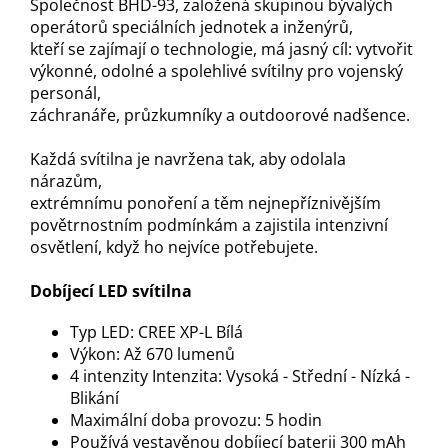
Společnost BHD-93, založená skupinou bývalých
operátorů speciálních jednotek a inženýrů,
kteří se zajímají o technologie, má jasný cíl: vytvořit
výkonné, odolné a spolehlivé svítilny pro vojenský
personál,
záchranáře, průzkumníky a outdoorové nadšence.
Každá svítilna je navržena tak, aby odolala
nárazům,
extrémnímu ponoření a těm nejnepříznivějším
povětrnostním podmínkám a zajistila intenzivní
osvětlení, když ho nejvíce potřebujete.
Dobíjecí LED svítilna
Typ LED: CREE XP-L Bílá
Výkon: Až 670 lumenů
4 intenzity Intenzita: Vysoká - Střední - Nízká -
Blikání
Maximální doba provozu: 5 hodin
Používá vestavěnou dobíjecí baterii 300 mAh