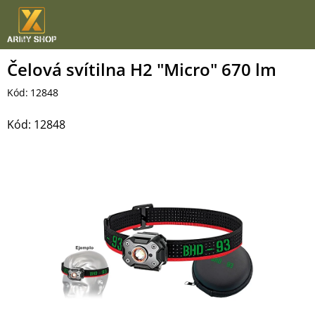
Přejít
na
obsah
Čelová svítilna H2 "Micro" 670 lm
Kód:
12848
Kód:
12848