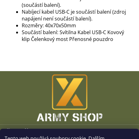
(součástí balení).
Nabíjecí kabel USB-C je součástí balení (zdroj
napájení není součástí balení).
Rozměry: 40x70x50mm
Součástí balení: Svítilna Kabel USB-C Kovový
klip Čelenkový most Přenosné pouzdro
Z
á
p
a
t
í
Vše o nákupu
Tento web používá soubory cookie. Dalším