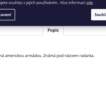
ujete souhlas s jejich používáním.. Více informací
zde
.
EAN
:
405177313
Barva
:
modrá/nav
tavení
Souhl
Popis
ovaná americkou armádou. Známá pod názvem radarka.