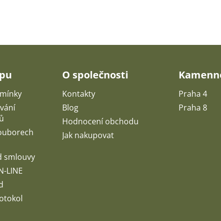
upu
O společnosti
Kamenné
mínky
Kontakty
Praha 4
vání
Blog
Praha 8
ů
Hodnocení obchodu
souborech
Jak nakupovat
d smlouvy
N-LINE
d
otokol