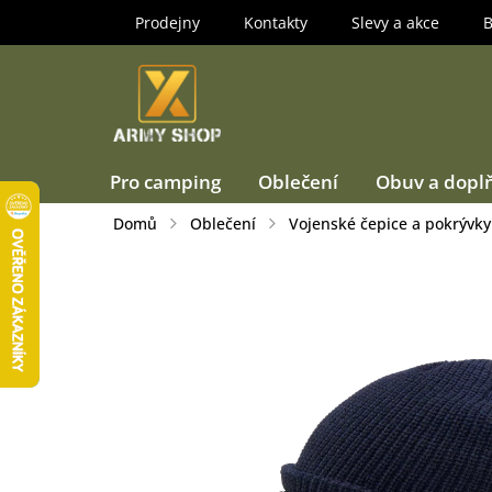
Přejít
Prodejny
Kontakty
Slevy a akce
B
na
obsah
Pro camping
Oblečení
Obuv a dopl
Domů
Oblečení
Vojenské čepice a pokrývky