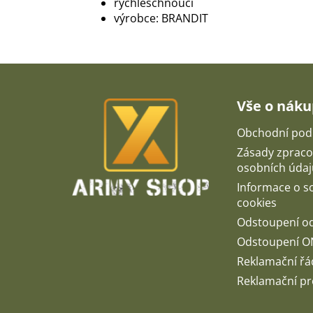
rychleschnoucí
výrobce: BRANDIT
Z
á
p
Vše o nák
a
t
Obchodní pod
í
Zásady zpraco
osobních údaj
Informace o 
cookies
Odstoupení o
Odstoupení O
Reklamační řá
Reklamační pr