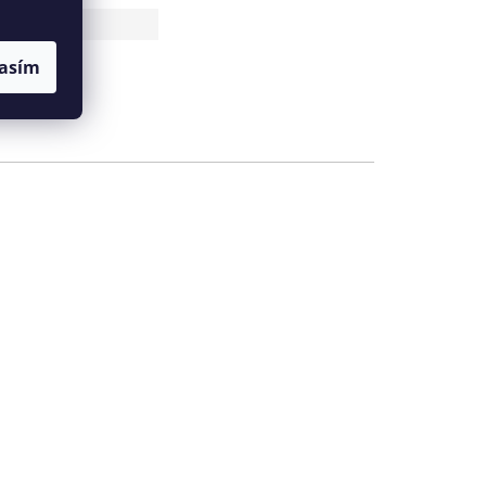
3279
y
asím