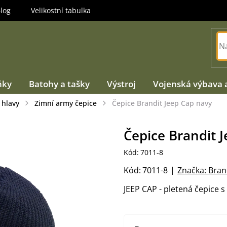
log
Velikostní tabulka
ňky
Batohy a tašky
Výstroj
Vojenská výbava 
 hlavy
Zimní army čepice
Čepice Brandit Jeep Cap navy
Čepice Brandit 
Kód:
7011-8
Kód:
7011-8
Značka:
Bran
JEEP CAP - pletená čepice 