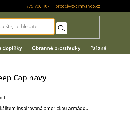
775 706 407
prodej@x-armyshop.cz
a doplňky
Obranné prostředky
Psí známky
A
Jeep Cap navy
dit
s kšiltem inspirovaná americkou armádou.