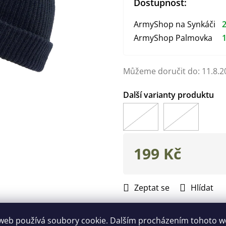
Dostupnost:
ArmyShop na Synkáči
2
ArmyShop Palmovka
1
Můžeme doručit do:
11.8.2
199 Kč
Měrná
cena:
Zeptat se
Hlídat
Doplňkové parametry
web používá soubory cookie. Dalším procházením tohoto 