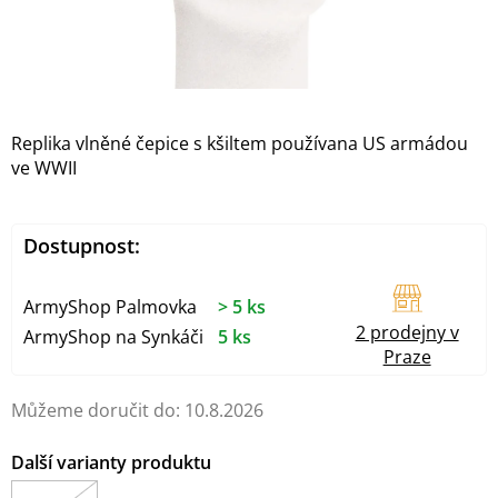
Replika vlněné čepice s kšiltem používana US armádou
ve WWII
Dostupnost:
ArmyShop Palmovka
> 5 ks
2 prodejny v
ArmyShop na Synkáči
5 ks
Praze
Můžeme doručit do:
10.8.2026