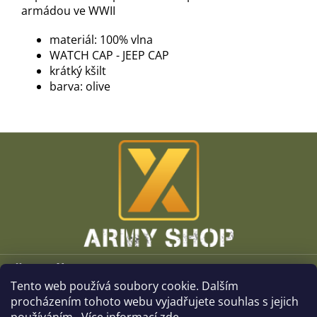
armádou ve WWII
materiál: 100% vlna
WATCH CAP - JEEP CAP
krátký kšilt
barva: olive
Z
á
p
a
t
í
Vše o nákupu
Tento web používá soubory cookie. Dalším
O společnosti
procházením tohoto webu vyjadřujete souhlas s jejich