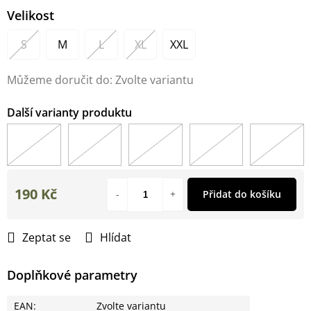
Velikost
S
M
L
XL
XXL
Můžeme doručit do:
Zvolte variantu
190 Kč
Přidat do košíku
Měrná
cena:
Zeptat se
Hlídat
Doplňkové parametry
EAN
:
Zvolte variantu