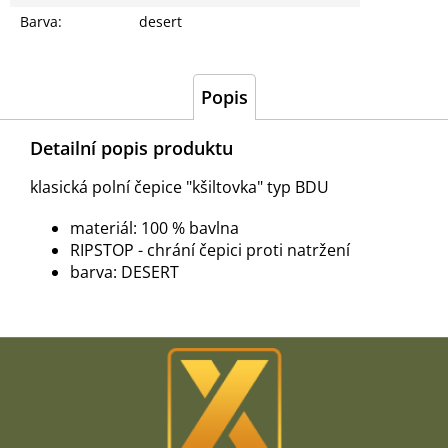
Barva
:
desert
Popis
Detailní popis produktu
klasická polní čepice "kšiltovka" typ BDU
materiál: 100 % bavlna
RIPSTOP - chrání čepici proti natržení
barva: DESERT
Z
á
p
a
t