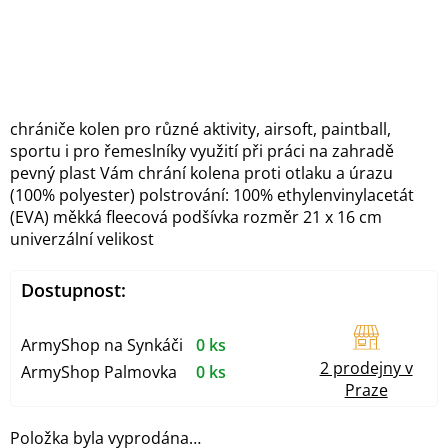
chrániče kolen pro různé aktivity, airsoft, paintball,
sportu i pro řemeslníky využití při práci na zahradě
pevný plast Vám chrání kolena proti otlaku a úrazu
(100% polyester) polstrování: 100% ethylenvinylacetát
(EVA) měkká fleecová podšívka rozměr 21 x 16 cm
univerzální velikost
Dostupnost:
ArmyShop na Synkáči
0 ks
2 prodejny v
ArmyShop Palmovka
0 ks
Praze
Položka byla vyprodána…