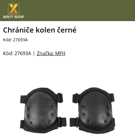
Přejít
na
obsah
Chrániče kolen černé
Kód:
27693A
Kód:
27693A
Značka:
MFH