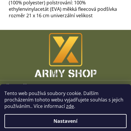
(100% polyester) polstrování: 100%
ethylenvinylacetát (EVA) měkká fleecová podšívka
rozměr 21 x 16 cm univerzální velikost
Z
á
p
a
t
í
Vše o nákupu
Tento web používá soubory cookie. Dalším
O společnosti
procházením tohoto webu vyjadřujete souhlas s jejich
používáním.. Více informací
zde
.
Kamenné prodejny
Nastavení
Kontakt