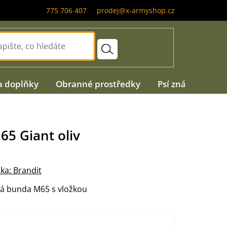
775 706 407
prodej@x-armyshop.cz
a doplňky
Obranné prostředky
Psí známky
A
5 Giant oliv
ka:
Brandit
á bunda M65 s vložkou