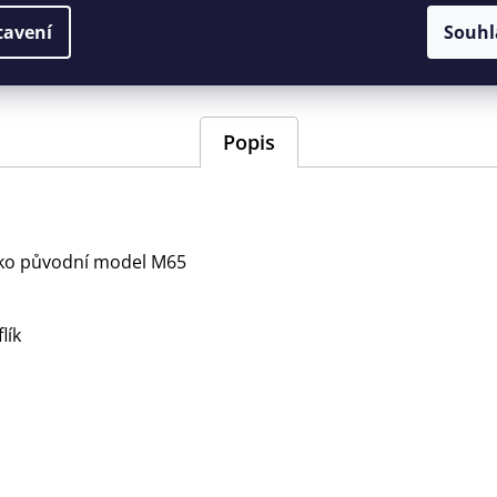
EAN
:
Zvolte vari
tavení
Souhl
Barva
:
zelená/oliv
Popis
ako původní model M65
lík