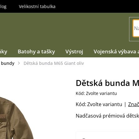
log
Velikostní tabulka
ňky
Batohy a tašky
Výstroj
Vojenská výbava 
 bundy
Dětská bunda M65 Giant oliv
Dětská bunda M6
Kód:
Zvolte variantu
Kód:
Zvolte variantu
Znač
Nadčasová prémiová dětsk