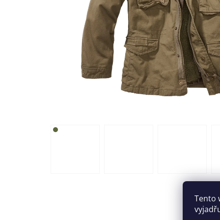
Tento 
vyjadř