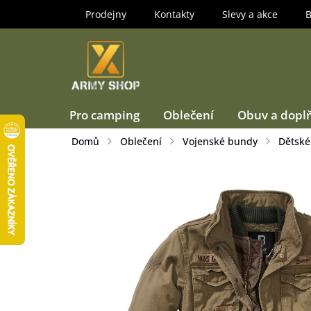
Přejít
Prodejny
Kontakty
Slevy a akce
B
na
obsah
Pro camping
Oblečení
Obuv a dopl
Domů
Oblečení
Vojenské bundy
Dětské