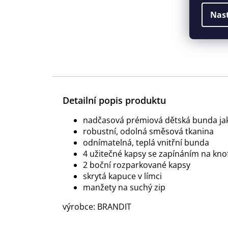
Nas
Detailní popis produktu
nadčasová prémiová dětská bunda j
robustní, odolná směsová tkanina
odnímatelná, teplá vnitřní bunda
4 užitečné kapsy se zapínáním na knof
2 boční rozparkované kapsy
skrytá kapuce v límci
manžety na suchý zip
výrobce: BRANDIT