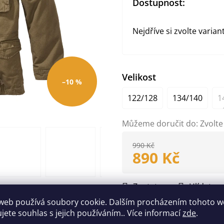
Dostupnost:
Nejdříve si zvolte varian
Velikost
–10 %
122/128
134/140
1
Můžeme doručit do:
Zvolte
990 Kč
890 Kč
Měrná
cena:
Zeptat se
Hlídat
web používá soubory cookie. Dalším procházením tohoto 
Doplňkové parametry
ujete souhlas s jejich používáním.. Více informací
zde
.