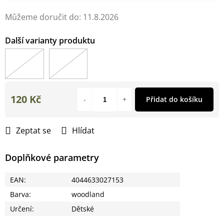
Můžeme doručit do:
11.8.2026
120 Kč
Přidat do košíku
Měrná
cena:
Zeptat se
Hlídat
Doplňkové parametry
EAN
:
4044633027153
Barva
:
woodland
Určení
:
Dětské