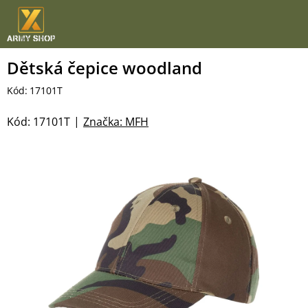
Přejít
na
obsah
Dětská čepice woodland
Kód:
17101T
Kód:
17101T
Značka:
MFH