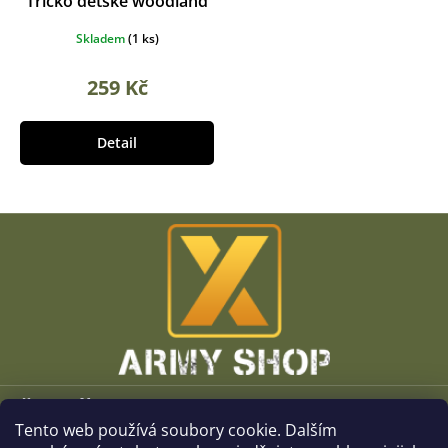
Tričko dětské woodland
Skladem
(
1 ks
)
259 Kč
Detail
Z
á
p
a
t
í
Vše o nákupu
Tento web používá soubory cookie. Dalším
O společnosti