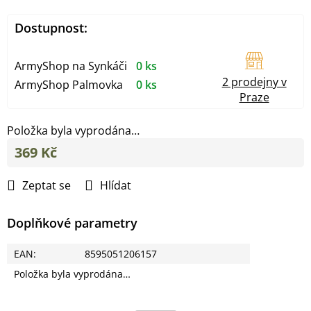
Dostupnost:
ArmyShop na Synkáči
0 ks
2 prodejny v
ArmyShop Palmovka
0 ks
Praze
Položka byla vyprodána…
369 Kč
Měrná
cena:
Zeptat se
Hlídat
Doplňkové parametry
EAN
:
8595051206157
Položka byla vyprodána…