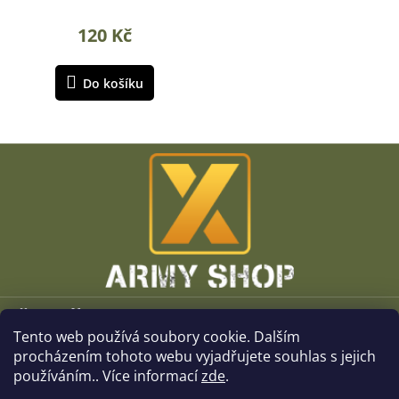
120 Kč
Do košíku
Z
á
p
a
t
í
Vše o nákupu
Tento web používá soubory cookie. Dalším
O společnosti
procházením tohoto webu vyjadřujete souhlas s jejich
používáním.. Více informací
zde
.
Kamenné prodejny