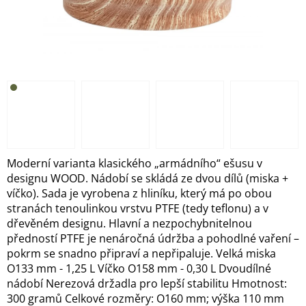
Moderní varianta klasického „armádního“ ešusu v
designu WOOD. Nádobí se skládá ze dvou dílů (miska +
víčko). Sada je vyrobena z hliníku, který má po obou
stranách tenoulinkou vrstvu PTFE (tedy teflonu) a v
dřevěném designu. Hlavní a nezpochybnitelnou
předností PTFE je nenáročná údržba a pohodlné vaření –
pokrm se snadno připraví a nepřipaluje. Velká miska
O133 mm - 1,25 L Víčko O158 mm - 0,30 L Dvoudílné
nádobí Nerezová držadla pro lepší stabilitu Hmotnost:
300 gramů Celkové rozměry: O160 mm; výška 110 mm