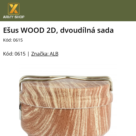
Přejít
na
obsah
Ešus WOOD 2D, dvoudílná sada
Kód:
0615
Kód:
0615
Značka:
ALB