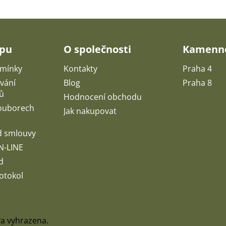
upu
O společnosti
Kamenné
mínky
Kontakty
Praha 4
vání
Blog
Praha 8
ů
Hodnocení obchodu
souborech
Jak nakupovat
d smlouvy
N-LINE
d
otokol
va vyhrazena.