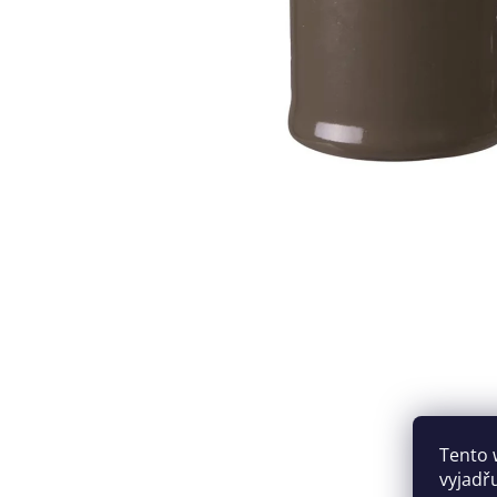
Tento 
vyjadř