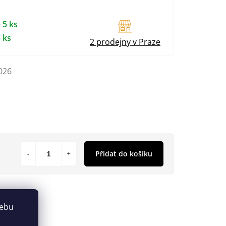
 5 ks
 ks
2 prodejny v Praze
026
Přidat do košíku
webu