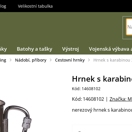
log
Velikostní tabulka
ňky
Batohy a tašky
Výstroj
Vojenská výbava 
ing
Nádobí, příbory
Cestovní hrnky
Hrnek s karabinou
Hrnek s karabi
Kód:
14608102
Kód:
14608102
Značka:
M
nerezový hrnek s karabino