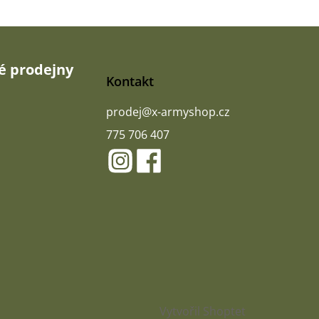
 prodejny
Kontakt
prodej
@
x-armyshop.cz
775 706 407
Vytvořil Shoptet