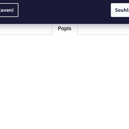
EAN
:
40468723555
tavení
Souhl
Popis