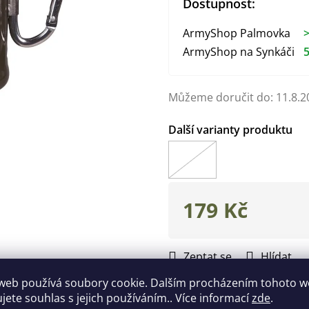
Dostupnost:
ArmyShop Palmovka
>
ArmyShop na Synkáči
5
Můžeme doručit do:
11.8.2
179 Kč
Měrná
cena:
Zeptat se
Hlídat
web používá soubory cookie. Dalším procházením tohoto 
Doplňkové parametry
ujete souhlas s jejich používáním.. Více informací
zde
.