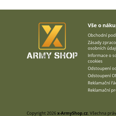
Z
á
p
Vše o nák
a
t
Obchodní pod
í
Zásady zpraco
osobních údaj
Informace o 
cookies
Odstoupení o
Odstoupení O
Reklamační řá
Reklamační pr
Copyright 2026
x-ArmyShop.cz
. Všechna prá