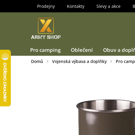
Přejít
Prodejny
Kontakty
Slevy a akce
B
na
obsah
Pro camping
Oblečení
Obuv a dopl
Domů
Vojenská výbava a doplňky
Pro camp