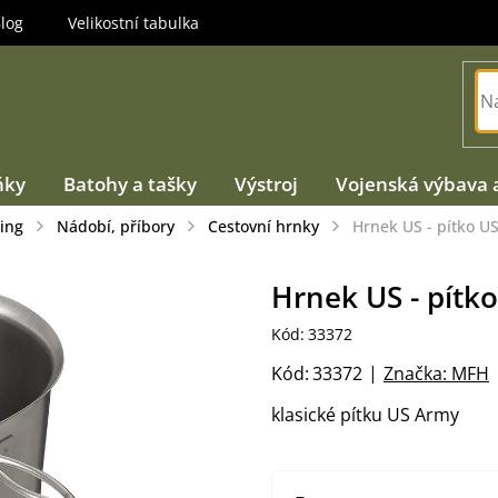
log
Velikostní tabulka
ňky
Batohy a tašky
Výstroj
Vojenská výbava 
ing
Nádobí, příbory
Cestovní hrnky
Hrnek US - pítko U
Hrnek US - pítk
Kód:
33372
Kód:
33372
Značka:
MFH
klasické pítku US Army