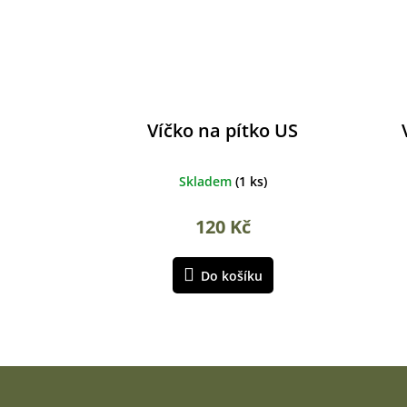
Víčko na pítko US
Skladem
(
1 ks
)
120 Kč
Do košíku
Z
á