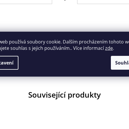
211B
web používá soubory cookie. Dalším procházením tohoto 
ujete souhlas s jejich používáním.. Více informací
zde
.
tavení
Souhl
Související produkty