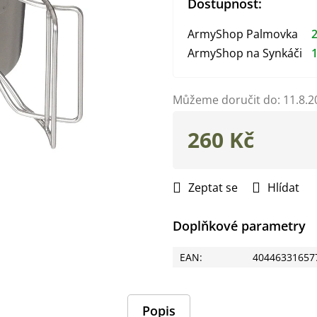
Dostupnost:
ArmyShop Palmovka
2
ArmyShop na Synkáči
1
Můžeme doručit do:
11.8.2
260 Kč
Měrná
cena:
Zeptat se
Hlídat
Doplňkové parametry
EAN
:
40446331657
Popis