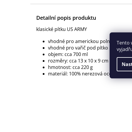
Detailní popis produktu
klasické pítku US ARMY
vhodné pro americkou polní láhev 33
Tento 
vhodné pro vařič pod pítko 33373
vyjadř
objem: cca 700 ml
rozměry: cca 13 x 10 x 9 cm (Š x V x H)
Nas
hmotnost: cca 220 g
materiál: 100% nerezová ocel