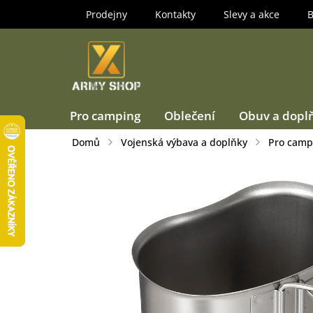
Přejít
Prodejny
Kontakty
Slevy a akce
B
na
obsah
Pro camping
Oblečení
Obuv a dopl
Domů
Vojenská výbava a doplňky
Pro camp