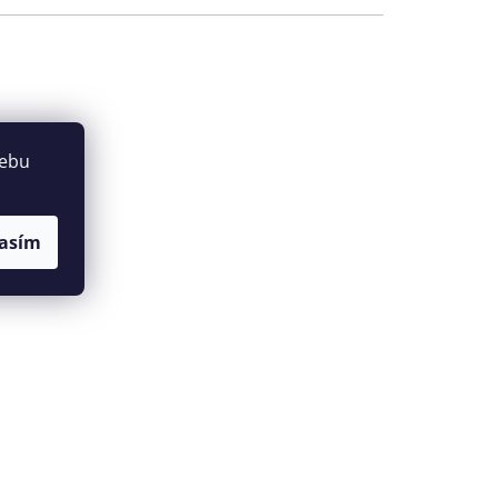
webu
asím