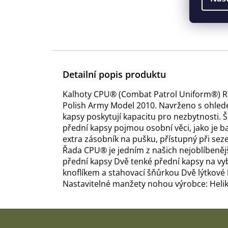
Detailní popis produktu
Kalhoty CPU® (Combat Patrol Uniform®) RI
Polish Army Model 2010. Navrženo s ohlede
kapsy poskytují kapacitu pro nezbytnosti. 
přední kapsy pojmou osobní věci, jako je b
extra zásobník na pušku, přístupný při se
Řada CPU® je jedním z našich nejoblíbeněj
přední kapsy Dvě tenké přední kapsy na vy
knoflíkem a stahovací šňůrkou Dvě lýtkové
Nastavitelné manžety nohou výrobce: Helik
Z
á