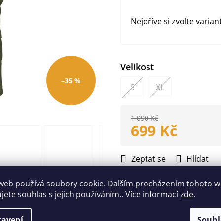
Nejdříve si zvolte varian
Velikost
–35 %
S
XL
1 090 Kč
699 Kč
Měrná
cena:
Zeptat se
Hlídat
web používá soubory cookie. Dalším procházením tohoto 
Doplňkové parametry
ujete souhlas s jejich používáním.. Více informací
zde
.
EAN
:
Zvolte vari
tavení
Souhl