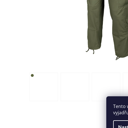
Tento 
vyjadř
Nas