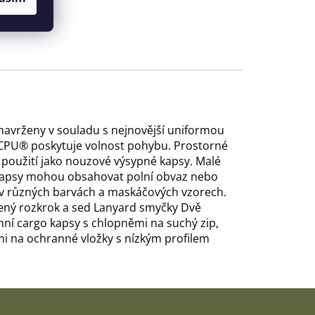
ová
avrženy v souladu s nejnovější uniformou
t CPU® poskytuje volnost pohybu. Prostorné
 použití jako nouzové výsypné kapsy. Malé
vé kapsy mohou obsahovat polní obvaz nebo
í v různých barvách a maskáčových vzorech.
žený rozkrok a sed Lanyard smyčky Dvě
nní cargo kapsy s chlopněmi na suchý zip,
mi na ochranné vložky s nízkým profilem