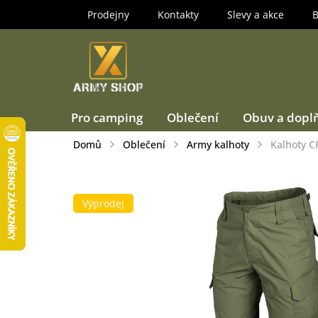
Přejít
Prodejny
Kontakty
Slevy a akce
B
na
obsah
Pro camping
Oblečení
Obuv a dopl
Domů
Oblečení
Army kalhoty
Kalhoty C
Výprodej