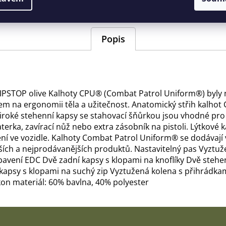
Barva
:
zelená/oliv
Popis
PSTOP olive Kalhoty CPU® (Combat Patrol Uniform®) byly n
m na ergonomii těla a užitečnost. Anatomický střih kalho
Široké stehenní kapsy se stahovací šňůrkou jsou vhodné pro
aterka, zavírací nůž nebo extra zásobník na pistoli. Lýtko
zení ve vozidle. Kalhoty Combat Patrol Uniform® se dodávaj
ších a nejprodávanějších produktů. Nastavitelný pas Vyztu
bavení EDC Dvě zadní kapsy s klopami na knoflíky Dvě stehe
 kapsy s klopami na suchý zip Vyztužená kolena s přihrádka
on materiál: 60% bavlna, 40% polyester