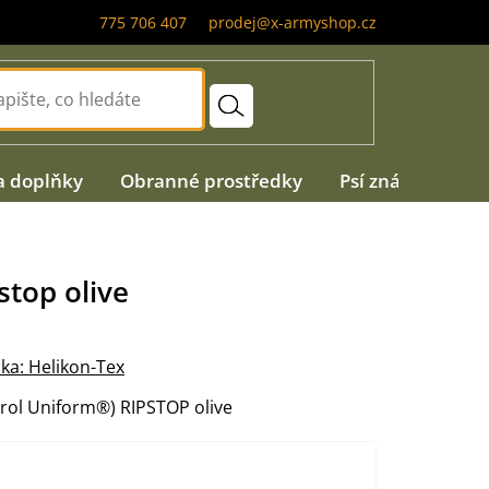
775 706 407
prodej@x-armyshop.cz
a doplňky
Obranné prostředky
Psí známky
A
stop olive
ka:
Helikon-Tex
rol Uniform®) RIPSTOP olive