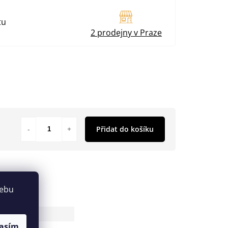
tu
2 prodejny v Praze
Přidat do košíku
webu
antu
asím