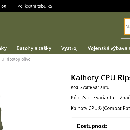
log
Velikostní tabulka
ňky
Batohy a tašky
Výstroj
Vojenská výbava 
PU Ripstop olive
Kalhoty CPU Rip
Kód:
Zvolte variantu
Kód:
Zvolte variantu
Znač
Kalhoty CPU® (Combat Pat
Dostupnost: