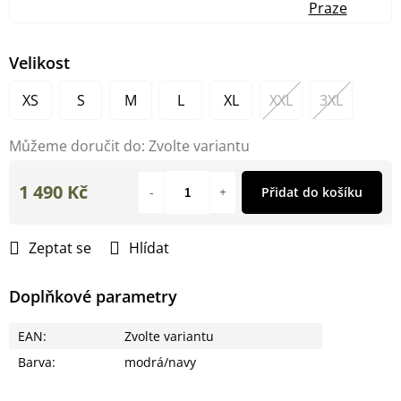
Praze
Velikost
XS
S
M
L
XL
XXL
3XL
Můžeme doručit do:
Zvolte variantu
1 490 Kč
Přidat do košíku
Měrná
cena:
Zeptat se
Hlídat
Doplňkové parametry
EAN
:
Zvolte variantu
Barva
:
modrá/navy