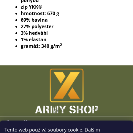
pohybu
zip YKK®
hmotnost: 670 g
69% bavlna
27% polyester
3% hedvábí
1% elastan
2
gramáž: 340 g/m
Z
á
p
a
t
í
Vše o nákupu
Tento web používá soubory cookie. Dalším