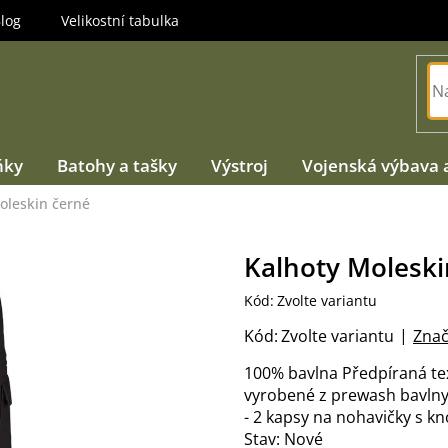
log
Velikostní tabulka
ňky
Batohy a tašky
Výstroj
Vojenská výbava 
oleskin černé
Kalhoty Moleski
Kód:
Zvolte variantu
Kód:
Zvolte variantu
Znač
100% bavlna Předpíraná tex
vyrobené z prewash bavlny
- 2 kapsy na nohavičky s kn
Stav: Nové