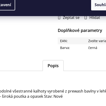
770 Kč
tavení
Souhl
Měrná
cena:
Zeptat se
Hlídat
Doplňkové parametry
EAN
:
Zvolte vari
Barva
:
černá
Popis
 odolné všestranné kalhoty vyrobené z prewash bavlny v leh
 - široká poutka a opasek Stav: Nové