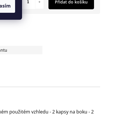
Přidat do košíku
asím
antu
kém použitém vzhledu - 2 kapsy na boku - 2