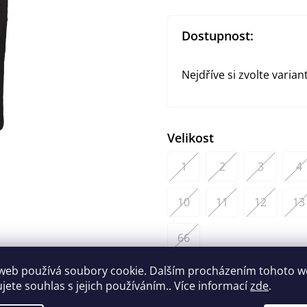
Dostupnost:
Nejdříve si zvolte varian
Velikost
1
2
3
4
10
11
12
13
66
web používá soubory cookie. Dalším procházením tohoto 
Můžeme doručit do:
Zvolte
ujete souhlas s jejich používáním.. Více informací
zde
.