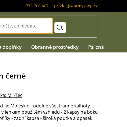
775 706 407
prodej@x-armyshop.cz
a doplňky
Obranné prostředky
Psí známky
A
n černé
ka:
Mil-Tec
tilie Moleskin - odolné všestranné kalhoty
 v lehkém použitém vzhledu - 2 kapsy na boku
oflíky - zadní kapsa - široká poutka a opasek