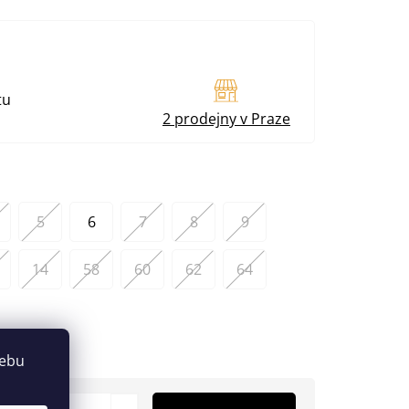
tu
2 prodejny v Praze
5
6
7
8
9
14
58
60
62
64
webu
 variantu