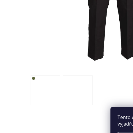
Tento 
vyjadř