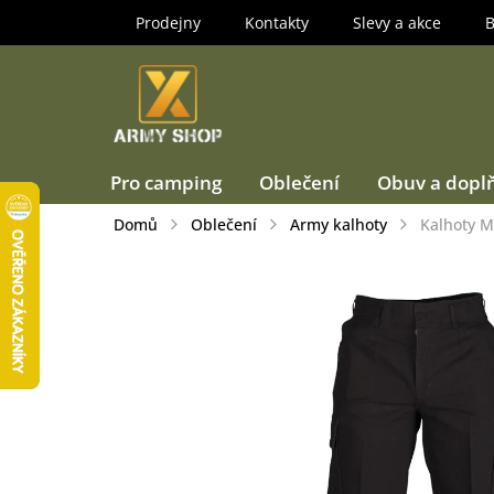
Přejít
Prodejny
Kontakty
Slevy a akce
B
na
obsah
Pro camping
Oblečení
Obuv a dopl
Domů
Oblečení
Army kalhoty
Kalhoty M