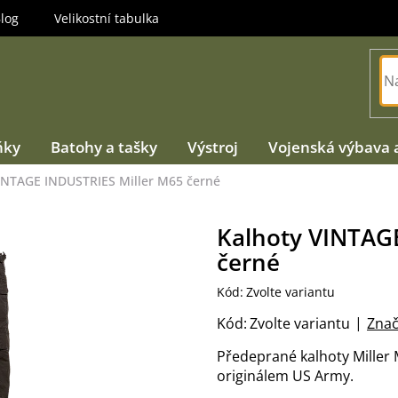
log
Velikostní tabulka
ňky
Batohy a tašky
Výstroj
Vojenská výbava 
INTAGE INDUSTRIES Miller M65 černé
Kalhoty VINTAG
černé
Kód:
Zvolte variantu
Kód:
Zvolte variantu
Znač
Předeprané kalhoty Miller 
originálem US Army.