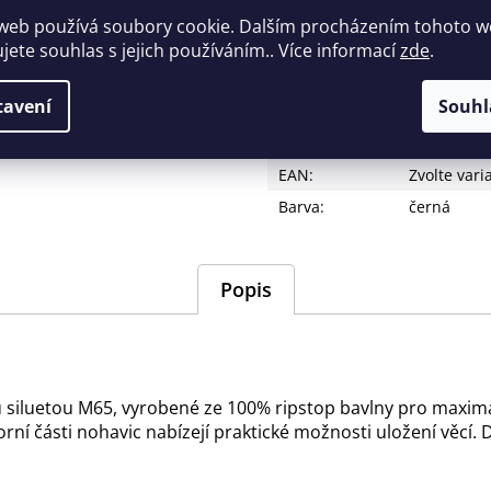
Měrná
web používá soubory cookie. Dalším procházením tohoto 
cena:
ujete souhlas s jejich používáním.. Více informací
zde
.
Zeptat se
Hlídat
tavení
Souhl
Doplňkové parametry
EAN
:
Zvolte vari
Barva
:
černá
Popis
 siluetou M65, vyrobené ze 100% ripstop bavlny pro maximál
 horní části nohavic nabízejí praktické možnosti uložení věc