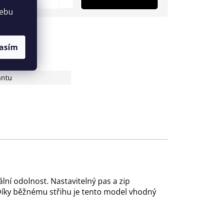
webu
asím
antu
ní odolnost. Nastavitelný pas a zip
í. Díky běžnému střihu je tento model vhodný