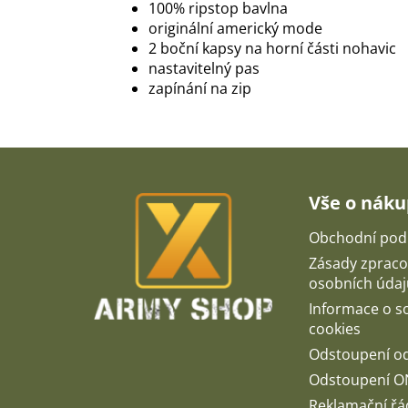
100% ripstop bavlna
originální americký mode
2 boční kapsy na horní části nohavic
nastavitelný pas
zapínání na zip
Z
á
p
Vše o nák
a
t
Obchodní pod
í
Zásady zpraco
osobních údaj
Informace o 
cookies
Odstoupení o
Odstoupení O
Reklamační řá