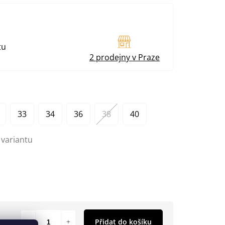
tu
2 prodejny v Praze
33
34
36
38
40
 variantu
Přidat do košíku