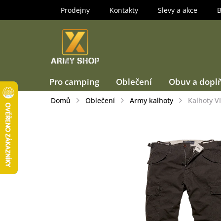
Přejít
Prodejny
Kontakty
Slevy a akce
B
na
obsah
Pro camping
Oblečení
Obuv a dopl
Domů
Oblečení
Army kalhoty
Kalhoty V