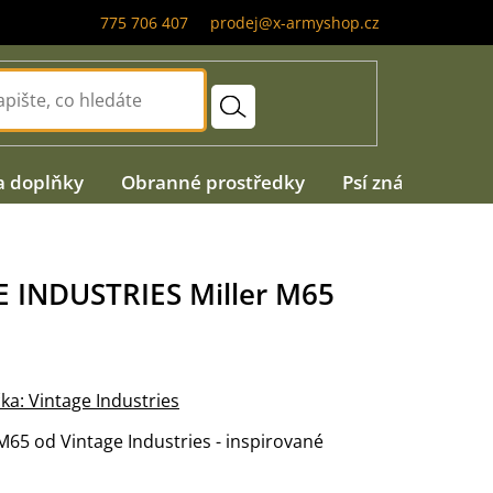
775 706 407
prodej@x-armyshop.cz
a doplňky
Obranné prostředky
Psí známky
A
E INDUSTRIES Miller M65
ka:
Vintage Industries
M65 od Vintage Industries - inspirované