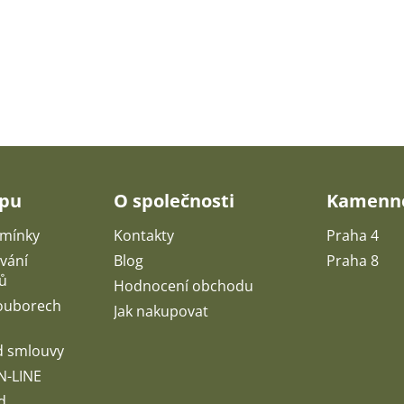
upu
O společnosti
Kamenné
mínky
Kontakty
Praha 4
vání
Blog
Praha 8
ů
Hodnocení obchodu
souborech
Jak nakupovat
d smlouvy
N-LINE
d