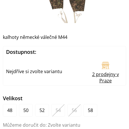
kalhoty německé válečné M44
Dostupnost:
Nejdříve si zvolte variantu
2 prodejny v
Praze
Velikost
48
50
52
54
56
58
Můžeme doručit do:
Zvolte variantu