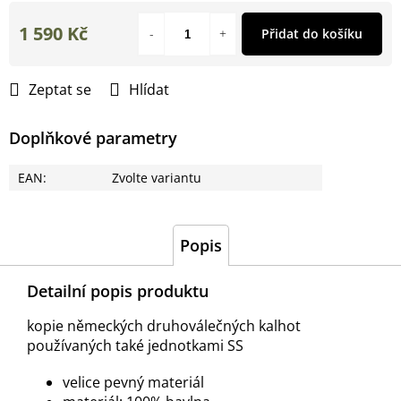
1 590 Kč
Přidat do košíku
Měrná
cena:
Zeptat se
Hlídat
Doplňkové parametry
EAN
:
Zvolte variantu
Popis
Detailní popis produktu
kopie německých druhoválečných kalhot
používaných také jednotkami SS
velice pevný materiál