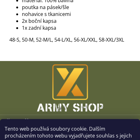
materiál: 100% bavlna
poutka na pásek/šle
nohavice s tkanicemi
2x boční kapsa
1x zadní kapsa
48-S, 50-M, 52-M/L, 54-L/XL, 56-XL/XXL, 58-XXL/3XL
Z
á
p
a
t
í
Vše o nákupu
Tento web používá soubory cookie. Dalším
O společnosti
procházením tohoto webu vyjadřujete souhlas s jejich